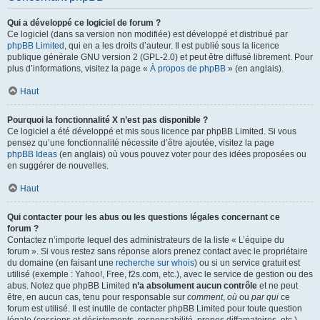
Qui a développé ce logiciel de forum ?
Ce logiciel (dans sa version non modifiée) est développé et distribué par
phpBB Limited
, qui en a les droits d’auteur. Il est publié sous la licence
publique générale GNU version 2 (GPL-2.0) et peut être diffusé librement. Pour
plus d’informations, visitez la page «
À propos de phpBB
» (en anglais).
Haut
Pourquoi la fonctionnalité X n’est pas disponible ?
Ce logiciel a été développé et mis sous licence par phpBB Limited. Si vous
pensez qu’une fonctionnalité nécessite d’être ajoutée, visitez la page
phpBB Ideas
(en anglais) où vous pouvez voter pour des idées proposées ou
en suggérer de nouvelles.
Haut
Qui contacter pour les abus ou les questions légales concernant ce
forum ?
Contactez n’importe lequel des administrateurs de la liste « L’équipe du
forum ». Si vous restez sans réponse alors prenez contact avec le propriétaire
du domaine (en faisant une
recherche sur whois
) ou si un service gratuit est
utilisé (exemple : Yahoo!, Free, f2s.com, etc.), avec le service de gestion ou des
abus. Notez que phpBB Limited
n’a absolument aucun contrôle
et ne peut
être, en aucun cas, tenu pour responsable sur
comment
,
où
ou
par qui
ce
forum est utilisé. Il est inutile de contacter phpBB Limited pour toute question