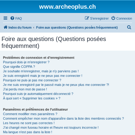
www.archeoplus.ch
FAQ
S’enregistrer
Connexion
R
Index du forum
Foire aux questions (Questions posées fréquemment)
e
Foire aux questions (Questions posées
c
fréquemment)
h
e
Problèmes de connexion et d’enregistrement
Pourquoi dois-je m’enregistrer ?
r
Que signifie COPPA ?
c
Je souhaite m’enregistrer, mais je n’y parviens pas !
Je suis enregistré mais je ne peux pas me connecter !
h
Pourquoi ne puis-je pas me connecter ?
Je me suis enregistré par le passé mais je ne peux plus me connecter ?!
e
J’ai perdu mon mot de passe !
r
Pourquoi suis-je automatiquement déconnecté ?
À quoi sert « Supprimer les cookies » ?
Paramètres et préférences de l’utilisateur
Comment modifier mes paramètres ?
Comment empêcher mon nom d’apparaître dans la liste des membres connectés ?
Les heures ne sont pas correctes !
J’ai changé mon fuseau horaire et l’heure est toujours incorrecte !
Ma langue n’est pas dans la liste !