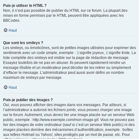
Puis-je utiliser le HTML ?
Non, il n’est pas possible de publier du HTML sur ce forum. La plupart des
mises en forme permises par le HTML peuvent être appliquées avec les
BBCodes.
Haut
Que sont les smileys ?
Les smileys, ou émoticônes, sont de petites images utilisées pour exprimer des
sentiments avec un code simple, exemple : :) signifie joyeux, :( signifie triste. La
liste complète des smileys est visible sur la page de rédaction de message.
Essayez toutefois de ne pas en abuser. Ils peuvent rapidement rendre un
message illisible et un modérateur peut décider de les retirer ou simplement
d’effacer le message. L’administrateur peut aussi avoir défini un nombre
maximum de smileys par message.
Haut
Puis-je publier des images ?
Oui, vous pouvez afficher des images dans vos messages. Par ailleurs, si
l’administrateur a autorisé les fichiers joints, vous pouvez charger une image
sur le forum. Autrement, vous devez lier une image placée sur un serveur Web
public, exemple : http://www.exemple.com/mon-image.gif. Vous ne pouvez pas
lier des images de votre ordinateur (sauf si c’est un serveur Web public) ni des
images placées derrière des mécanismes d’authentification, exemple : boîtes
aux lettres Hotmail ou Yahoo!, sites protégés par un mot de passe, etc. Pour