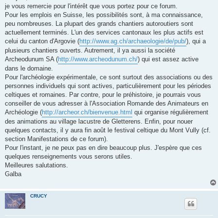
s
je vous remercie pour l'intérêt que vous portez pour ce forum.
a
g
Pour les emplois en Suisse, les possibilités sont, à ma connaissance,
e
peu nombreuses. La plupart des grands chantiers autoroutiers sont
actuellement terminés. L'un des services cantonaux les plus actifs est
celui du canton d'Argovie (
http://www.ag.ch/archaeologie/de/pub/
), qui a
plusieurs chantiers ouverts. Autrement, il ya aussi la société
Archeodunum SA (
http://www.archeodunum.ch/
) qui est assez active
dans le domaine.
Pour l'archéologie expérimentale, ce sont surtout des associations ou des
personnes individuels qui sont actives, particulièrement pour les périodes
celtiques et romaines. Par contre, pour le préhistoire, je pourrais vous
conseiller de vous adresser à l'Association Romande des Animateurs en
Archéologie (
http://archeor.ch/bienvenue.html
qui organise régulièrement
des animations au village lacustre de Gletterens. Enfin, pour nouer
quelques contacts, il y aura fin août le festival celtique du Mont Vully (cf.
section Manifestations de ce forum).
Pour l'instant, je ne peux pas en dire beaucoup plus. J'espère que ces
quelques renseignements vous serons utiles.
Meilleures salutations.
Galba
CRUCY