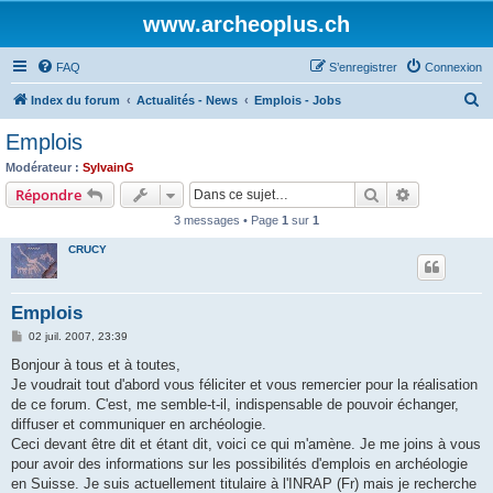
www.archeoplus.ch
FAQ
S’enregistrer
Connexion
R
Index du forum
Actualités - News
Emplois - Jobs
e
Emplois
c
Modérateur :
SylvainG
h
Rechercher
Recherche 
Répondre
e
3 messages • Page
1
sur
1
r
CRUCY
c
h
Emplois
e
M
02 juil. 2007, 23:39
r
e
s
Bonjour à tous et à toutes,
s
Je voudrait tout d'abord vous féliciter et vous remercier pour la réalisation
a
g
de ce forum. C'est, me semble-t-il, indispensable de pouvoir échanger,
e
diffuser et communiquer en archéologie.
Ceci devant être dit et étant dit, voici ce qui m'amène. Je me joins à vous
pour avoir des informations sur les possibilités d'emplois en archéologie
en Suisse. Je suis actuellement titulaire à l'INRAP (Fr) mais je recherche