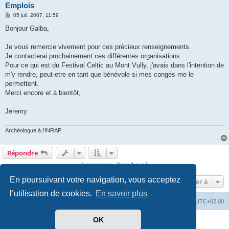
Emplois
M
05 juil. 2007, 11:59
e
s
Bonjour Galba,
s
a
g
Je vous remercie vivement pour ces précieux renseignements.
e
Je contacterai prochainement ces différentes organisations.
Pour ce qui est du Festival Celtic au Mont Vully, j'avais dans l'intention de
m'y rendre, peut-etre en tant que bénévole si mes congés me le
permettent.
Merci encore et à bientôt,
Jeremy
Archéologue à l'INRAP
Répondre
3 messages • Page
1
sur
1
En poursuivant votre navigation, vous acceptez
Aller à
l’utilisation de cookies.
En savoir plus
Index du forum
Heures au format
UTC+02:00
OK
Développé par
phpBB
® Forum Software © phpBB Limited
Traduit par
phpBB-fr.com