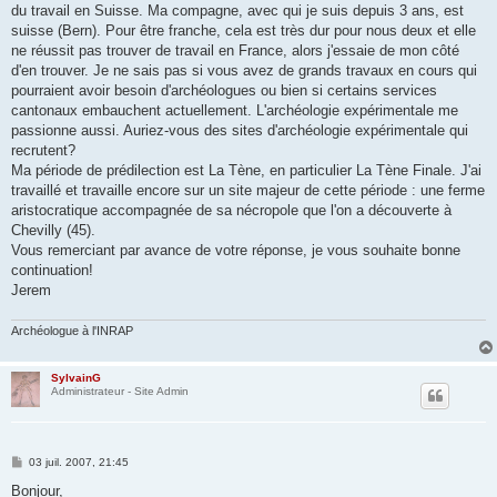
du travail en Suisse. Ma compagne, avec qui je suis depuis 3 ans, est
suisse (Bern). Pour être franche, cela est très dur pour nous deux et elle
ne réussit pas trouver de travail en France, alors j'essaie de mon côté
d'en trouver. Je ne sais pas si vous avez de grands travaux en cours qui
pourraient avoir besoin d'archéologues ou bien si certains services
cantonaux embauchent actuellement. L'archéologie expérimentale me
passionne aussi. Auriez-vous des sites d'archéologie expérimentale qui
recrutent?
Ma période de prédilection est La Tène, en particulier La Tène Finale. J'ai
travaillé et travaille encore sur un site majeur de cette période : une ferme
aristocratique accompagnée de sa nécropole que l'on a découverte à
Chevilly (45).
Vous remerciant par avance de votre réponse, je vous souhaite bonne
continuation!
Jerem
Archéologue à l'INRAP
SylvainG
Administrateur - Site Admin
M
03 juil. 2007, 21:45
e
s
Bonjour,