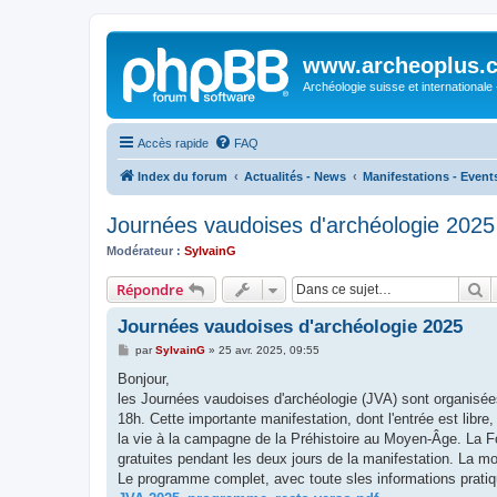
www.archeoplus.
Archéologie suisse et internationale
Accès rapide
FAQ
Index du forum
Actualités - News
Manifestations - Event
Journées vaudoises d'archéologie 2025
Modérateur :
SylvainG
R
Répondre
Journées vaudoises d'archéologie 2025
M
par
SylvainG
»
25 avr. 2025, 09:55
e
s
Bonjour,
s
les Journées vaudoises d'archéologie (JVA) sont organisées
a
g
18h. Cette importante manifestation, dont l'entrée est libr
e
la vie à la campagne de la Préhistoire au Moyen-Âge. La Fo
gratuites pendant les deux jours de la manifestation. La mo
Le programme complet, avec toute sles informations pratiqu