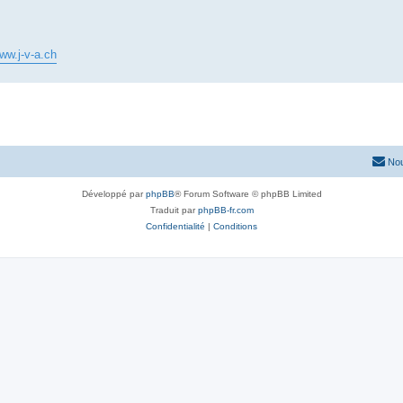
www.j-v-a.ch
Nou
Développé par
phpBB
® Forum Software © phpBB Limited
Traduit par
phpBB-fr.com
Confidentialité
|
Conditions