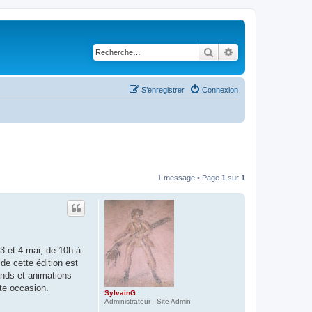
Rechercher
Recherche avancé
S’enregistrer
Connexion
1 message • Page
1
sur
1
3 et 4 mai, de 10h à
de cette édition est
ands et animations
tte occasion.
SylvainG
Administrateur - Site Admin