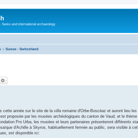
ch
 - Swiss and international archaeology
s
Suisse - Switzerland
echercher
Recherche avancée
 cette année sur le site de la
villa
romaine d'Orbe-Boscéaz et auront lieu les 
e, est proposée par les musées archéologiques du canton de Vaud, et le thème 
ndation Pro Urba, les musées et leurs partenaires présenteront différents st
saïque d'Achille à Skyros, habituellement fermée au public, sera visible à ce
es, est disponible ici: