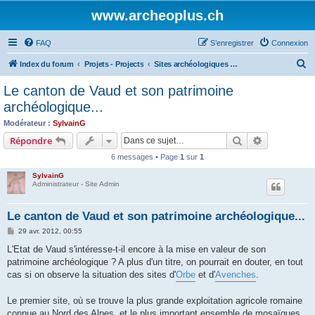
www.archeoplus.ch
FAQ
S’enregistrer
Connexion
R
Index du forum
Projets - Projects
Sites archéologiques - Archaeological sites
e
Le canton de Vaud et son patrimoine
c
archéologique...
h
Modérateur :
SylvainG
e
Rechercher
Recherche 
Répondre
r
6 messages • Page
1
sur
1
c
SylvainG
h
Administrateur - Site Admin
e
Le canton de Vaud et son patrimoine archéologique...
r
M
29 avr. 2012, 00:55
e
s
L'Etat de Vaud s'intéresse-t-il encore à la mise en valeur de son
s
patrimoine archéologique ? A plus d'un titre, on pourrait en douter, en tout
a
g
cas si on observe la situation des sites d'
Orbe
et d'
Avenches
.
e
Le premier site, où se trouve la plus grande exploitation agricole romaine
connue au Nord des Alpes, et le plus important ensemble de mosaïques