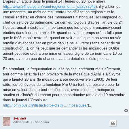
D'après un article dans le journal 24 Heures du 20 novembre (
http://www.24heures.ch/vaud-regions/nor ... y/22872945
), il y a bien eu
une rencontre, au mois de mai, entre une délégation régionale et le
conseiller d'état en charge des monuments historiques, accompagné du
chef de service du patrimoine. Ce dernier, toujours d'après l'article du 24
Heures, aurait insisté sur l’importance que les projets «romains» soient
étudiés dans leur ensemble. Or, quand on voit le temps qu'il a fallu pour
que le théâtre soit restauré, quand on voit aussi que le nouveau musée
romain d'Avenches est en projet depuis belle lurette (sans parler de sa
construction...), on ne peut que se demander si les mosaïques d'Orbe
auront peut-être droit à une mise en valeur digne de ce nom dans 10 ou
20 ans, avec un peu de chance avant le début du siècle prochain...
En attendant, la fréquentation du site baisse lentement mais sûrement,
tout comme l'état de l'abri provisoire de la mosaïque d'Achille à Skyros
qui a bientôt 20 ans (la mosaïque a été découverte en 1993). De leur
côté, les bénévoles de la fondation Pro Urba font leur possible pour la
mise en valeur du site tout en déplorant, avec raison, le manque de
soutien et d'intérêt du canton pour son patrimoine (article du 19 novembre
dans le journal L'Omnibus:
http://lomnibus.ch/district/orbe-distri ... mosaiques/
)...
SylvainG
Administrateur - Site Admin