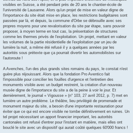
visibles en Suisse, a été pendant près de 20 ans le chantier-école de
l'université de Lausanne. Alors qu'un projet de mise en valeur digne de
l'importance du site était mise en place, les restrictions budgétaires sont
passées par là, et depuis, la commune d'Orbe se débrouille avec ses
propres moyens pour une revalorisation du site par étape, sans pouvoir
proposer, à moyen terme en tout cas, la présentation de structures
comme les thermes privés de l'exploitation. Un projet, mettant en valeur
les volumes de la partie résidentielle de l'exploitation par un jeu de
lumière la nuit, a même été refusé il y a quelques années par les
autorités sous prétexte que ça pourrait divertir les automobilistes sur
l'autoroute !
A Avenches, l'un des plus grands sites romains du pays, le constat n'est
guère plus réjouissant. Alors que la fondation Pro Aventico fait
l'impossible pour concilier les fouilles d'urgence et l'entretien des
monuments visible avec un budget restreint, la création d'un nouveau
musée digne de l'importance du site a de la peine à voir le jour. Et
dernièrement, le journal « Vigousse » (n° 103, 27 avril 2012, p. 7) met en
lumière un autre problème. Le théâtre, lieu privilégié de promenade et
monument majeur du site, a besoin d'une importante restauration pour
éviter que ce qui est encore visible ne tombe définitivement en ruines. Un
tel projet nécessitant un apport financier important, les autorités
cantonales ont refusé d'entrer pour l'instant en matière, mais elles ont
bouclé le site avec un dispositif qui aurait coûté quelques 60'000 francs !