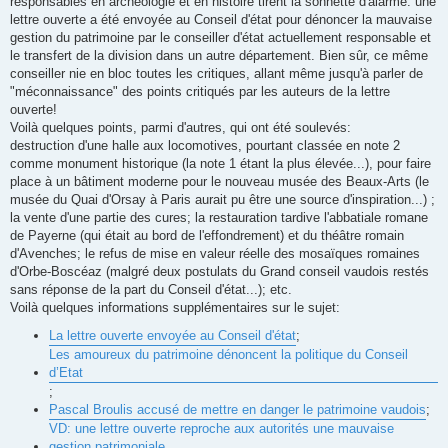
responsables en archéologie et en histoire tirent la sonnette d'alarme: une
lettre ouverte a été envoyée au Conseil d'état pour dénoncer la mauvaise
gestion du patrimoine par le conseiller d'état actuellement responsable et
le transfert de la division dans un autre département. Bien sûr, ce même
conseiller nie en bloc toutes les critiques, allant même jusqu'à parler de
"méconnaissance" des points critiqués par les auteurs de la lettre
ouverte!
Voilà quelques points, parmi d'autres, qui ont été soulevés:
destruction d'une halle aux locomotives, pourtant classée en note 2
comme monument historique (la note 1 étant la plus élevée...), pour faire
place à un bâtiment moderne pour le nouveau musée des Beaux-Arts (le
musée du Quai d'Orsay à Paris aurait pu être une source d'inspiration...) ;
la vente d'une partie des cures; la restauration tardive l'abbatiale romane
de Payerne (qui était au bord de l'effondrement) et du théâtre romain
d'Avenches; le refus de mise en valeur réelle des mosaïques romaines
d'Orbe-Boscéaz (malgré deux postulats du Grand conseil vaudois restés
sans réponse de la part du Conseil d'état...); etc.
Voilà quelques informations supplémentaires sur le sujet:
La lettre ouverte envoyée au Conseil d'état
;
Les amoureux du patrimoine dénoncent la politique du Conseil
d’Etat
;
Pascal Broulis accusé de mettre en danger le patrimoine vaudois
;
VD: une lettre ouverte reproche aux autorités une mauvaise
gestion patrimoniale