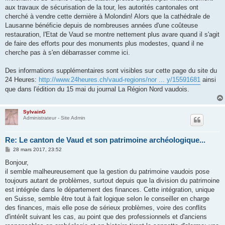
aux travaux de sécurisation de la tour, les autorités cantonales ont
cherché à vendre cette dernière à Molondin! Alors que la cathédrale de
Lausanne bénéficie depuis de nombreuses années d'une coûteuse
restauration, l'Etat de Vaud se montre nettement plus avare quand il s'agit
de faire des efforts pour des monuments plus modestes, quand il ne
cherche pas à s'en débarrasser comme ici.
Des informations supplémentaires sont visibles sur cette page du site du
24 Heures:
http://www.24heures.ch/vaud-regions/nor ... y/15591681
ainsi
que dans l'édition du 15 mai du journal La Région Nord vaudois.
SylvainG
Administrateur - Site Admin
Re: Le canton de Vaud et son patrimoine archéologique...
M
28 mars 2017, 23:52
e
s
Bonjour,
s
il semble malheureusement que la gestion du patrimoine vaudois pose
a
g
toujours autant de problèmes, surtout depuis que la division du patrimoine
e
est intégrée dans le département des finances. Cette intégration, unique
en Suisse, semble être tout à fait logique selon le conseiller en charge
des finances, mais elle pose de sérieux problèmes, voire des conflits
d'intérêt suivant les cas, au point que des professionnels et d'anciens