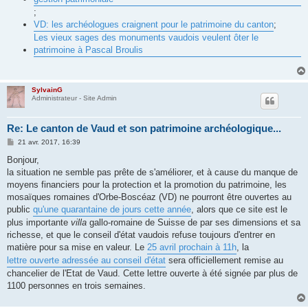
;
VD: les archéologues craignent pour le patrimoine du canton
;
Les vieux sages des monuments vaudois veulent ôter le
patrimoine à Pascal Broulis
SylvainG
Administrateur - Site Admin
Re: Le canton de Vaud et son patrimoine archéologique...
M
21 avr. 2017, 16:39
e
s
Bonjour,
s
la situation ne semble pas prête de s'améliorer, et à cause du manque de
a
g
moyens financiers pour la protection et la promotion du patrimoine, les
e
mosaïques romaines d'Orbe-Boscéaz (VD) ne pourront être ouvertes au
public
qu'une quarantaine de jours cette année
, alors que ce site est le
plus importante
villa
gallo-romaine de Suisse de par ses dimensions et sa
richesse, et que le conseil d'état vaudois refuse toujours d'entrer en
matière pour sa mise en valeur. Le
25 avril prochain à 11h
, la
lettre ouverte adressée au conseil d'état
sera officiellement remise au
chancelier de l'Etat de Vaud. Cette lettre ouverte à été signée par plus de
1100 personnes en trois semaines.