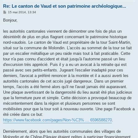
Re: Le canton de Vaud et son patrimoine archéologique...
M
15 mai 2014, 13:34
e
s
Bonjour,
s
a
g
les autorités cantonales viennent de démontrer une fois de plus un
e
désintérêt de plus en plus flagrant concernant le patrimoine historique
nord-vaudois. Le canton de Vaud est propriétaire de la tour Saint-Martin,
situé sur la commune de Molondin. L'accès au sommet de la tour se fait
par un escalier métallique un peu raide mais tout à fait praticable. Cette
tour n'a pas connu d'accident et était jusqu'à l'automne passé un lieu
d'excursion très apprécié. Puis il y a eu un avocat à la retraite qui est
passé avec ses petits-enfants. Jugeant l'escalier inadapté pour ces
derniers, l'avocat a préféré renoncer à la montée et il a aussi averti les
autorités cantonales de cet accès jugé dangereux. Dans un premier
temps, l'accès a été fermé alors qu'il ne l'avait jamais été auparavant.
Une plaque avertissant de la dangerosité du lieu aurait été plus judicieux
que la fermeture pure et simple. Cette décision a provoqué beaucoup de
mécontentement dans la région et plusieurs personnes se sont
mobilisées pour que la tour soit à nouveau ouverte. Une page Facebook a
été créée dans ce but:
https://www.facebook.com/pages/Non-%C3% ... 6596588270
.
Dernièrement, alors que les autorités communales des villages de
Molondin et de Chêne-Pâquier étaient prêtes à participer financièrement