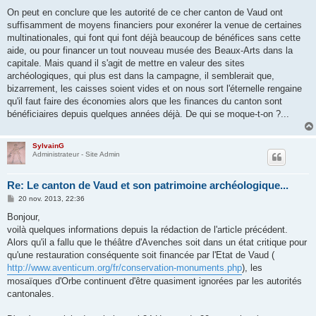
On peut en conclure que les autorité de ce cher canton de Vaud ont
suffisamment de moyens financiers pour exonérer la venue de certaines
multinationales, qui font qui font déjà beaucoup de bénéfices sans cette
aide, ou pour financer un tout nouveau musée des Beaux-Arts dans la
capitale. Mais quand il s'agit de mettre en valeur des sites
archéologiques, qui plus est dans la campagne, il semblerait que,
bizarrement, les caisses soient vides et on nous sort l'éternelle rengaine
qu'il faut faire des économies alors que les finances du canton sont
bénéficiaires depuis quelques années déjà. De qui se moque-t-on ?...
SylvainG
Administrateur - Site Admin
Re: Le canton de Vaud et son patrimoine archéologique...
M
20 nov. 2013, 22:36
e
s
Bonjour,
s
voilà quelques informations depuis la rédaction de l'article précédent.
a
g
Alors qu'il a fallu que le théâtre d'Avenches soit dans un état critique pour
e
qu'une restauration conséquente soit financée par l'Etat de Vaud (
http://www.aventicum.org/fr/conservation-monuments.php
), les
mosaïques d'Orbe continuent d'être quasiment ignorées par les autorités
cantonales.