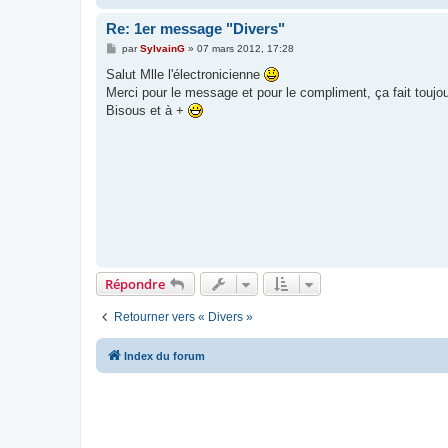
Re: 1er message "Divers"
M
par
SylvainG
»
07 mars 2012, 17:28
e
s
Salut Mlle l'électronicienne
s
Merci pour le message et pour le compliment, ça fait toujou
a
g
Bisous et à +
e
Répondre
Retourner vers « Divers »
Index du forum