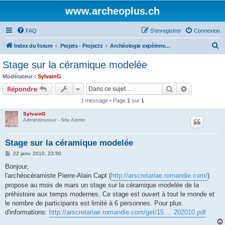
www.archeoplus.ch
FAQ
S’enregistrer
Connexion
R
Index du forum
Projets - Projects
Archéologie expérimentale - experimental archaeology
e
Stage sur la céramique modelée
c
Modérateur :
SylvainG
h
Rechercher
Recherche 
Répondre
e
1 message • Page
1
sur
1
r
SylvainG
c
Administrateur - Site Admin
h
Stage sur la céramique modelée
e
M
22 janv. 2010, 23:50
r
e
s
Bonjour,
s
l'archéocéramiste Pierre-Alain Capt (
http://arscretariae.romandie.com/
)
a
g
propose au mois de mars un stage sur la céramique modelée de la
e
préhistoire aux temps modernes. Ce stage est ouvert à tout le monde et
le nombre de participants est limité à 6 personnes. Pour plus
d'informations:
http://arscretariae.romandie.com/get/15 ... 202010.pdf