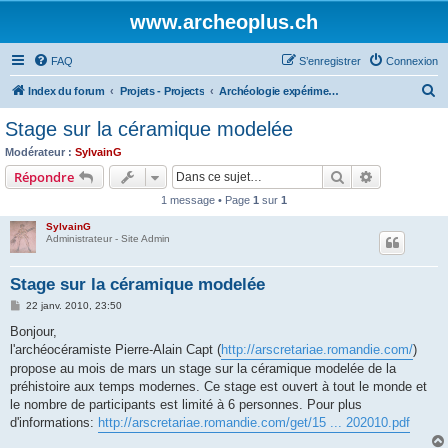
www.archeoplus.ch
FAQ
S’enregistrer
Connexion
R
Index du forum
Projets - Projects
Archéologie expérimentale - experimental archaeology
e
Stage sur la céramique modelée
c
Modérateur :
SylvainG
h
Rechercher
Recherche 
Répondre
e
1 message • Page
1
sur
1
r
SylvainG
c
Administrateur - Site Admin
h
Stage sur la céramique modelée
e
M
22 janv. 2010, 23:50
r
e
s
Bonjour,
s
l'archéocéramiste Pierre-Alain Capt (
http://arscretariae.romandie.com/
)
a
g
propose au mois de mars un stage sur la céramique modelée de la
e
préhistoire aux temps modernes. Ce stage est ouvert à tout le monde et
le nombre de participants est limité à 6 personnes. Pour plus
d'informations:
http://arscretariae.romandie.com/get/15 ... 202010.pdf