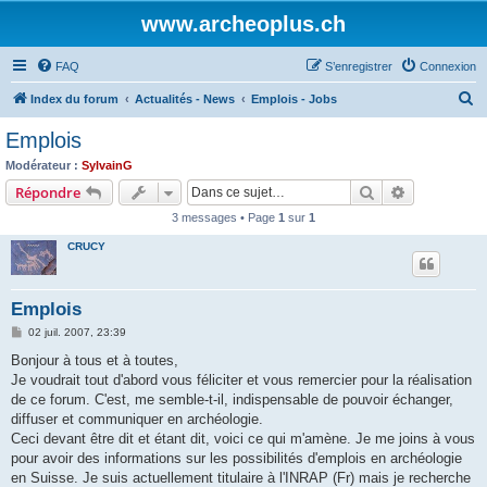
www.archeoplus.ch
FAQ
S’enregistrer
Connexion
R
Index du forum
Actualités - News
Emplois - Jobs
e
Emplois
c
Modérateur :
SylvainG
h
Rechercher
Recherche 
Répondre
e
3 messages • Page
1
sur
1
r
CRUCY
c
h
Emplois
e
M
02 juil. 2007, 23:39
r
e
s
Bonjour à tous et à toutes,
s
Je voudrait tout d'abord vous féliciter et vous remercier pour la réalisation
a
g
de ce forum. C'est, me semble-t-il, indispensable de pouvoir échanger,
e
diffuser et communiquer en archéologie.
Ceci devant être dit et étant dit, voici ce qui m'amène. Je me joins à vous
pour avoir des informations sur les possibilités d'emplois en archéologie
en Suisse. Je suis actuellement titulaire à l'INRAP (Fr) mais je recherche