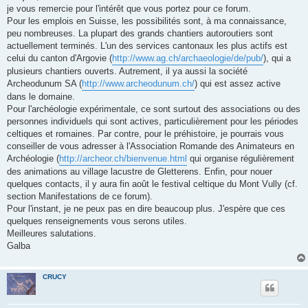
s
je vous remercie pour l'intérêt que vous portez pour ce forum.
a
g
Pour les emplois en Suisse, les possibilités sont, à ma connaissance,
e
peu nombreuses. La plupart des grands chantiers autoroutiers sont
actuellement terminés. L'un des services cantonaux les plus actifs est
celui du canton d'Argovie (
http://www.ag.ch/archaeologie/de/pub/
), qui a
plusieurs chantiers ouverts. Autrement, il ya aussi la société
Archeodunum SA (
http://www.archeodunum.ch/
) qui est assez active
dans le domaine.
Pour l'archéologie expérimentale, ce sont surtout des associations ou des
personnes individuels qui sont actives, particulièrement pour les périodes
celtiques et romaines. Par contre, pour le préhistoire, je pourrais vous
conseiller de vous adresser à l'Association Romande des Animateurs en
Archéologie (
http://archeor.ch/bienvenue.html
qui organise régulièrement
des animations au village lacustre de Gletterens. Enfin, pour nouer
quelques contacts, il y aura fin août le festival celtique du Mont Vully (cf.
section Manifestations de ce forum).
Pour l'instant, je ne peux pas en dire beaucoup plus. J'espère que ces
quelques renseignements vous serons utiles.
Meilleures salutations.
Galba
CRUCY