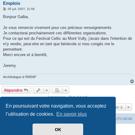
Emplois
M
05 juil. 2007, 11:59
e
s
Bonjour Galba,
s
a
g
Je vous remercie vivement pour ces précieux renseignements.
e
Je contacterai prochainement ces différentes organisations.
Pour ce qui est du Festival Celtic au Mont Vully, j'avais dans l'intention de
m'y rendre, peut-etre en tant que bénévole si mes congés me le
permettent.
Merci encore et à bientôt,
Jeremy
Archéologue à l'INRAP
Répondre
3 messages • Page
1
sur
1
En poursuivant votre navigation, vous acceptez
Aller à
l’utilisation de cookies.
En savoir plus
Index du forum
Heures au format
UTC+02:00
OK
Développé par
phpBB
® Forum Software © phpBB Limited
Traduit par
phpBB-fr.com