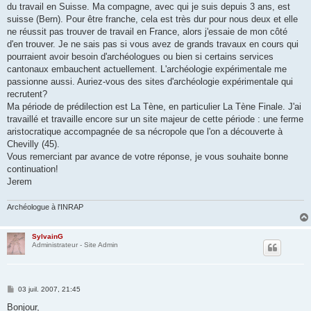
du travail en Suisse. Ma compagne, avec qui je suis depuis 3 ans, est
suisse (Bern). Pour être franche, cela est très dur pour nous deux et elle
ne réussit pas trouver de travail en France, alors j'essaie de mon côté
d'en trouver. Je ne sais pas si vous avez de grands travaux en cours qui
pourraient avoir besoin d'archéologues ou bien si certains services
cantonaux embauchent actuellement. L'archéologie expérimentale me
passionne aussi. Auriez-vous des sites d'archéologie expérimentale qui
recrutent?
Ma période de prédilection est La Tène, en particulier La Tène Finale. J'ai
travaillé et travaille encore sur un site majeur de cette période : une ferme
aristocratique accompagnée de sa nécropole que l'on a découverte à
Chevilly (45).
Vous remerciant par avance de votre réponse, je vous souhaite bonne
continuation!
Jerem
Archéologue à l'INRAP
SylvainG
Administrateur - Site Admin
M
03 juil. 2007, 21:45
e
s
Bonjour,