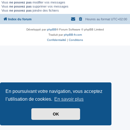
Vous
ne pouvez pas
modifier vos messages
Vous
ne pouvez pas
supprimer vos messages
Vous
ne pouvez pas
joindre des fichiers
Index du forum
Heures au format
UTC+02:00
Développé par
phpBB
® Forum Software © phpBB Limited
Traduit par
phpBB-fr.com
Confidentialité
|
Conditions
En poursuivant votre navigation, vous acceptez
l’utilisation de cookies.
En savoir plus
OK