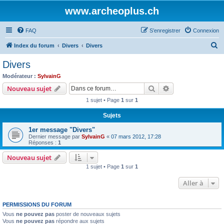
www.archeoplus.ch
FAQ
S’enregistrer
Connexion
R
Index du forum
Divers
Divers
e
Divers
c
Modérateur :
SylvainG
h
Rechercher
Recherche avanc
Nouveau sujet
e
1 sujet • Page
1
sur
1
r
Sujets
c
1er message "Divers"
h
Dernier message par
SylvainG
«
07 mars 2012, 17:28
e
Réponses :
1
r
Nouveau sujet
1 sujet • Page
1
sur
1
Aller à
PERMISSIONS DU FORUM
Vous
ne pouvez pas
poster de nouveaux sujets
Vous
ne pouvez pas
répondre aux sujets