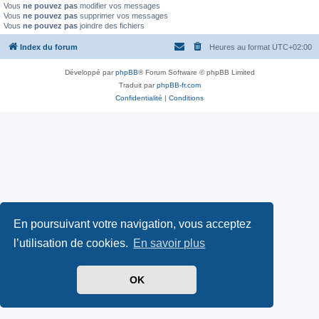
Vous
ne pouvez pas
modifier vos messages
Vous
ne pouvez pas
supprimer vos messages
Vous
ne pouvez pas
joindre des fichiers
Index du forum
Heures au format
UTC+02:00
Développé par
phpBB
® Forum Software © phpBB Limited
Traduit par
phpBB-fr.com
Confidentialité
|
Conditions
En poursuivant votre navigation, vous acceptez
l’utilisation de cookies.
En savoir plus
OK