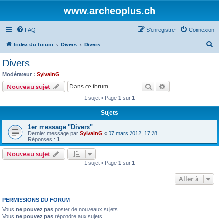
www.archeoplus.ch
FAQ
S’enregistrer
Connexion
R
Index du forum
Divers
Divers
e
Divers
c
Modérateur :
SylvainG
h
Rechercher
Recherche avanc
Nouveau sujet
e
1 sujet • Page
1
sur
1
r
Sujets
c
1er message "Divers"
h
Dernier message par
SylvainG
«
07 mars 2012, 17:28
e
Réponses :
1
r
Nouveau sujet
1 sujet • Page
1
sur
1
Aller à
PERMISSIONS DU FORUM
Vous
ne pouvez pas
poster de nouveaux sujets
Vous
ne pouvez pas
répondre aux sujets