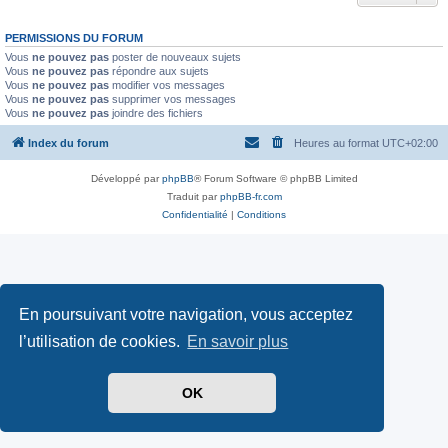
PERMISSIONS DU FORUM
Vous
ne pouvez pas
poster de nouveaux sujets
Vous
ne pouvez pas
répondre aux sujets
Vous
ne pouvez pas
modifier vos messages
Vous
ne pouvez pas
supprimer vos messages
Vous
ne pouvez pas
joindre des fichiers
Index du forum
Heures au format
UTC+02:00
Développé par
phpBB
® Forum Software © phpBB Limited
Traduit par
phpBB-fr.com
Confidentialité
|
Conditions
En poursuivant votre navigation, vous acceptez
l’utilisation de cookies.
En savoir plus
OK