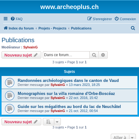
www.archeoplus.ch
FAQ
S’enregistrer
Connexion
R
Index du forum
Projets - Projects
Publications
e
Publications
c
Modérateur :
SylvainG
h
Rechercher
Recherche avanc
Nouveau sujet
e
3 sujets • Page
1
sur
1
r
Sujets
c
Randonnées archéologiques dans le canton de Vaud
h
Dernier message par
SylvainG
«
13 mars 2023, 18:25
e
Monographies sur la villa romaine d'Orbe-Boscéaz
r
Dernier message par
SylvainG
«
22 oct. 2016, 15:42
Guide sur les mégalithes au bord du lac de Neuchâtel
Dernier message par
SylvainG
«
21 oct. 2012, 00:54
Nouveau sujet
3 sujets • Page
1
sur
1
Aller à