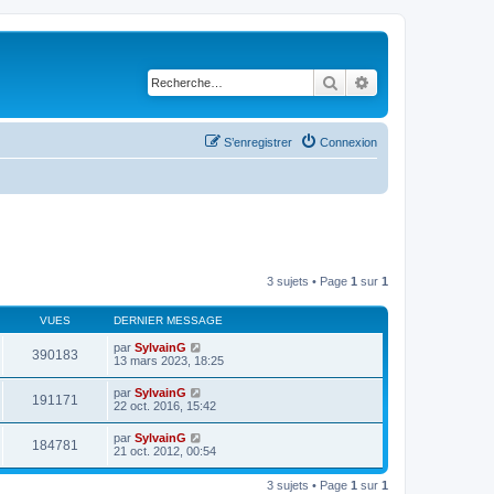
Rechercher
Recherche avancé
S’enregistrer
Connexion
3 sujets • Page
1
sur
1
VUES
DERNIER MESSAGE
par
SylvainG
390183
13 mars 2023, 18:25
par
SylvainG
191171
22 oct. 2016, 15:42
par
SylvainG
184781
21 oct. 2012, 00:54
3 sujets • Page
1
sur
1