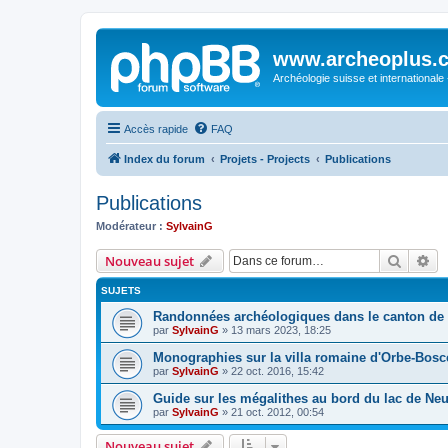
www.archeoplus.
Archéologie suisse et internationale
Accès rapide
FAQ
Index du forum
Projets - Projects
Publications
Publications
Modérateur :
SylvainG
Recher
Re
Nouveau sujet
SUJETS
Randonnées archéologiques dans le canton de
par
SylvainG
»
13 mars 2023, 18:25
Monographies sur la villa romaine d'Orbe-Bosc
par
SylvainG
»
22 oct. 2016, 15:42
Guide sur les mégalithes au bord du lac de Neu
par
SylvainG
»
21 oct. 2012, 00:54
Nouveau sujet