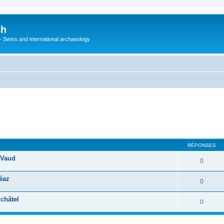
ch
 - Swiss and international archaeology
cher
cherche avancée
RÉPONSES
 Vaud
0
éaz
0
châtel
0