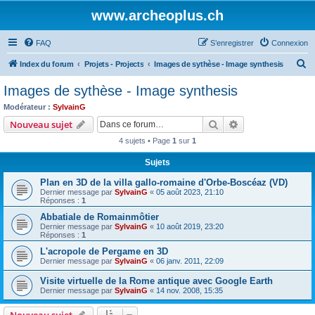
www.archeoplus.ch
FAQ
S’enregistrer
Connexion
R
Index du forum
Projets - Projects
Images de sythèse - Image synthesis
e
Images de sythèse - Image synthesis
c
Modérateur :
SylvainG
h
Rechercher
Recherche avanc
Nouveau sujet
e
4 sujets • Page
1
sur
1
r
Sujets
c
Plan en 3D de la villa gallo-romaine d'Orbe-Boscéaz (VD)
h
Dernier message par
SylvainG
«
05 août 2023, 21:10
e
Réponses :
1
r
Abbatiale de Romainmôtier
Dernier message par
SylvainG
«
10 août 2019, 23:20
Réponses :
1
L'acropole de Pergame en 3D
Dernier message par
SylvainG
«
06 janv. 2011, 22:09
Visite virtuelle de la Rome antique avec Google Earth
Dernier message par
SylvainG
«
14 nov. 2008, 15:35
Nouveau sujet