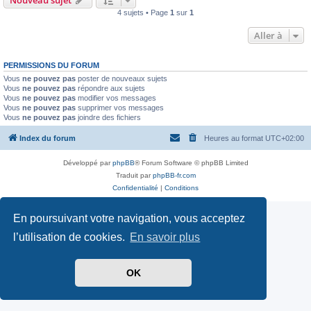
4 sujets • Page
1
sur
1
Aller à
PERMISSIONS DU FORUM
Vous
ne pouvez pas
poster de nouveaux sujets
Vous
ne pouvez pas
répondre aux sujets
Vous
ne pouvez pas
modifier vos messages
Vous
ne pouvez pas
supprimer vos messages
Vous
ne pouvez pas
joindre des fichiers
Index du forum
Heures au format
UTC+02:00
Développé par
phpBB
® Forum Software © phpBB Limited
Traduit par
phpBB-fr.com
Confidentialité
|
Conditions
En poursuivant votre navigation, vous acceptez
l’utilisation de cookies.
En savoir plus
OK