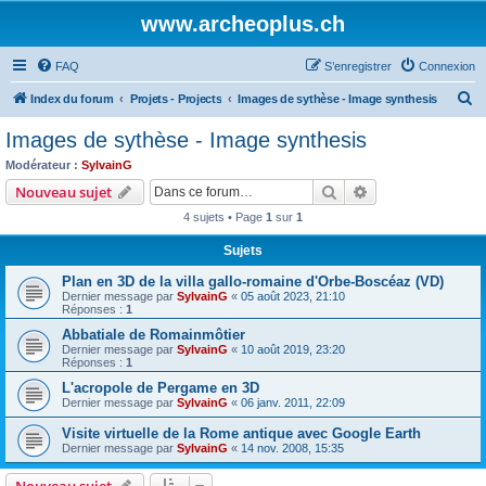
www.archeoplus.ch
FAQ
S’enregistrer
Connexion
R
Index du forum
Projets - Projects
Images de sythèse - Image synthesis
e
Images de sythèse - Image synthesis
c
Modérateur :
SylvainG
h
Rechercher
Recherche avanc
Nouveau sujet
e
4 sujets • Page
1
sur
1
r
Sujets
c
Plan en 3D de la villa gallo-romaine d'Orbe-Boscéaz (VD)
h
Dernier message par
SylvainG
«
05 août 2023, 21:10
e
Réponses :
1
r
Abbatiale de Romainmôtier
Dernier message par
SylvainG
«
10 août 2019, 23:20
Réponses :
1
L'acropole de Pergame en 3D
Dernier message par
SylvainG
«
06 janv. 2011, 22:09
Visite virtuelle de la Rome antique avec Google Earth
Dernier message par
SylvainG
«
14 nov. 2008, 15:35
Nouveau sujet