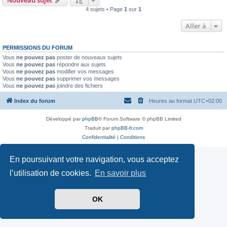
4 sujets • Page
1
sur
1
Aller à
PERMISSIONS DU FORUM
Vous
ne pouvez pas
poster de nouveaux sujets
Vous
ne pouvez pas
répondre aux sujets
Vous
ne pouvez pas
modifier vos messages
Vous
ne pouvez pas
supprimer vos messages
Vous
ne pouvez pas
joindre des fichiers
Index du forum
Heures au format
UTC+02:00
Développé par
phpBB
® Forum Software © phpBB Limited
Traduit par
phpBB-fr.com
Confidentialité
|
Conditions
En poursuivant votre navigation, vous acceptez
l’utilisation de cookies.
En savoir plus
OK