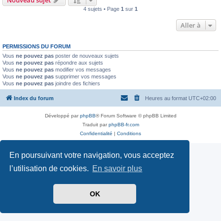
4 sujets • Page
1
sur
1
Aller à
PERMISSIONS DU FORUM
Vous
ne pouvez pas
poster de nouveaux sujets
Vous
ne pouvez pas
répondre aux sujets
Vous
ne pouvez pas
modifier vos messages
Vous
ne pouvez pas
supprimer vos messages
Vous
ne pouvez pas
joindre des fichiers
Index du forum
Heures au format
UTC+02:00
Développé par
phpBB
® Forum Software © phpBB Limited
Traduit par
phpBB-fr.com
Confidentialité
|
Conditions
En poursuivant votre navigation, vous acceptez
l’utilisation de cookies.
En savoir plus
OK