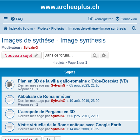
www.archeoplus.ch
FAQ
S’enregistrer
Connexion
R
Index du forum
Projets - Projects
Images de sythèse - Image synthesis
e
Images de sythèse - Image synthesis
c
Modérateur :
SylvainG
h
Rechercher
Recherche avanc
Nouveau sujet
e
4 sujets • Page
1
sur
1
r
Sujets
c
Plan en 3D de la villa gallo-romaine d'Orbe-Boscéaz (VD)
h
Dernier message par
SylvainG
«
05 août 2023, 21:10
e
Réponses :
1
r
Abbatiale de Romainmôtier
Dernier message par
SylvainG
«
10 août 2019, 23:20
Réponses :
1
L'acropole de Pergame en 3D
Dernier message par
SylvainG
«
06 janv. 2011, 22:09
Visite virtuelle de la Rome antique avec Google Earth
Dernier message par
SylvainG
«
14 nov. 2008, 15:35
Nouveau sujet