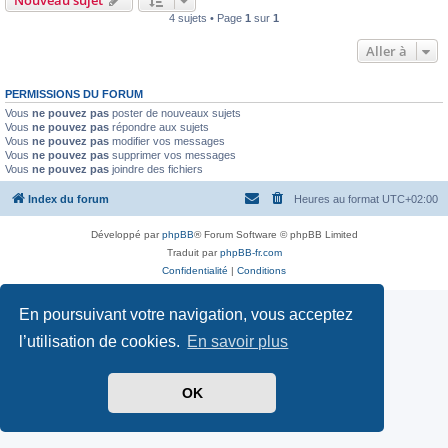
4 sujets • Page
1
sur
1
Aller à
PERMISSIONS DU FORUM
Vous
ne pouvez pas
poster de nouveaux sujets
Vous
ne pouvez pas
répondre aux sujets
Vous
ne pouvez pas
modifier vos messages
Vous
ne pouvez pas
supprimer vos messages
Vous
ne pouvez pas
joindre des fichiers
Index du forum
Heures au format
UTC+02:00
Développé par
phpBB
® Forum Software © phpBB Limited
Traduit par
phpBB-fr.com
Confidentialité
|
Conditions
En poursuivant votre navigation, vous acceptez
l’utilisation de cookies.
En savoir plus
OK