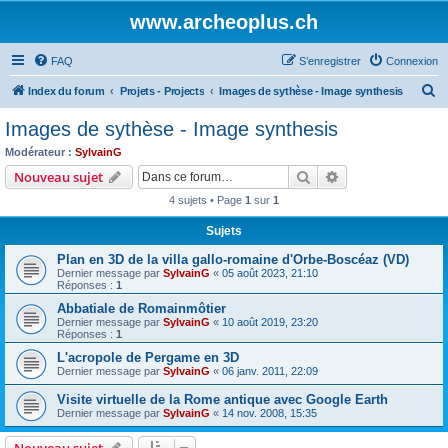
www.archeoplus.ch
FAQ
S’enregistrer
Connexion
R
Index du forum
Projets - Projects
Images de sythèse - Image synthesis
e
Images de sythèse - Image synthesis
c
Modérateur :
SylvainG
h
Rechercher
Recherche avanc
Nouveau sujet
e
4 sujets • Page
1
sur
1
r
Sujets
c
Plan en 3D de la villa gallo-romaine d'Orbe-Boscéaz (VD)
h
Dernier message par
SylvainG
«
05 août 2023, 21:10
e
Réponses :
1
r
Abbatiale de Romainmôtier
Dernier message par
SylvainG
«
10 août 2019, 23:20
Réponses :
1
L'acropole de Pergame en 3D
Dernier message par
SylvainG
«
06 janv. 2011, 22:09
Visite virtuelle de la Rome antique avec Google Earth
Dernier message par
SylvainG
«
14 nov. 2008, 15:35
Nouveau sujet