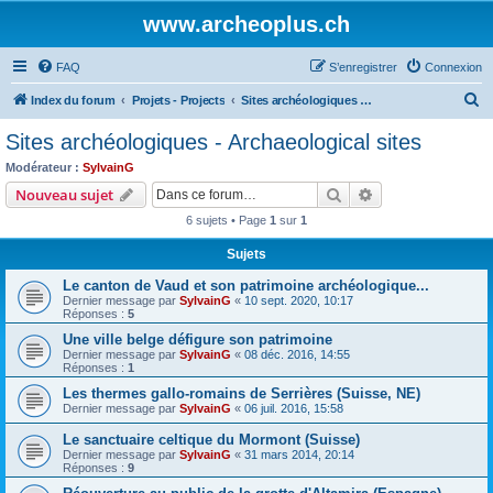
www.archeoplus.ch
FAQ
S’enregistrer
Connexion
R
Index du forum
Projets - Projects
Sites archéologiques - Archaeological sites
e
Sites archéologiques - Archaeological sites
c
Modérateur :
SylvainG
h
Rechercher
Recherche avanc
Nouveau sujet
e
6 sujets • Page
1
sur
1
r
Sujets
c
Le canton de Vaud et son patrimoine archéologique...
h
Dernier message par
SylvainG
«
10 sept. 2020, 10:17
e
Réponses :
5
r
Une ville belge défigure son patrimoine
Dernier message par
SylvainG
«
08 déc. 2016, 14:55
Réponses :
1
Les thermes gallo-romains de Serrières (Suisse, NE)
Dernier message par
SylvainG
«
06 juil. 2016, 15:58
Le sanctuaire celtique du Mormont (Suisse)
Dernier message par
SylvainG
«
31 mars 2014, 20:14
Réponses :
9