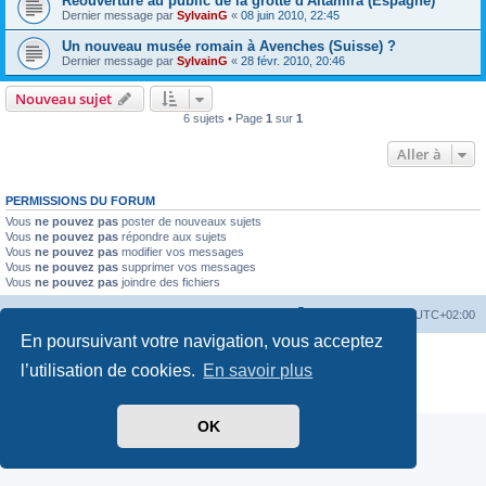
Réouverture au public de la grotte d'Altamira (Espagne)
Dernier message par
SylvainG
«
08 juin 2010, 22:45
Un nouveau musée romain à Avenches (Suisse) ?
Dernier message par
SylvainG
«
28 févr. 2010, 20:46
Nouveau sujet
6 sujets • Page
1
sur
1
Aller à
PERMISSIONS DU FORUM
Vous
ne pouvez pas
poster de nouveaux sujets
Vous
ne pouvez pas
répondre aux sujets
Vous
ne pouvez pas
modifier vos messages
Vous
ne pouvez pas
supprimer vos messages
Vous
ne pouvez pas
joindre des fichiers
Index du forum
Heures au format
UTC+02:00
En poursuivant votre navigation, vous acceptez
Développé par
phpBB
® Forum Software © phpBB Limited
l’utilisation de cookies.
En savoir plus
Traduit par
phpBB-fr.com
Confidentialité
|
Conditions
OK