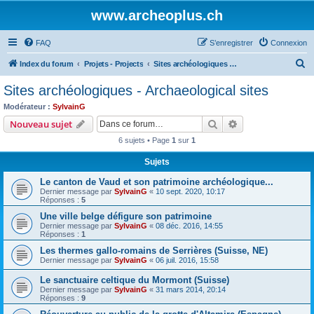
www.archeoplus.ch
FAQ
S’enregistrer
Connexion
R
Index du forum
Projets - Projects
Sites archéologiques - Archaeological sites
e
Sites archéologiques - Archaeological sites
c
Modérateur :
SylvainG
h
Rechercher
Recherche avanc
Nouveau sujet
e
6 sujets • Page
1
sur
1
r
Sujets
c
Le canton de Vaud et son patrimoine archéologique...
h
Dernier message par
SylvainG
«
10 sept. 2020, 10:17
e
Réponses :
5
r
Une ville belge défigure son patrimoine
Dernier message par
SylvainG
«
08 déc. 2016, 14:55
Réponses :
1
Les thermes gallo-romains de Serrières (Suisse, NE)
Dernier message par
SylvainG
«
06 juil. 2016, 15:58
Le sanctuaire celtique du Mormont (Suisse)
Dernier message par
SylvainG
«
31 mars 2014, 20:14
Réponses :
9