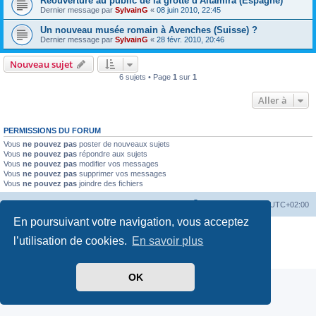
Réouverture au public de la grotte d'Altamira (Espagne)
Dernier message par
SylvainG
«
08 juin 2010, 22:45
Un nouveau musée romain à Avenches (Suisse) ?
Dernier message par
SylvainG
«
28 févr. 2010, 20:46
Nouveau sujet
6 sujets • Page
1
sur
1
Aller à
PERMISSIONS DU FORUM
Vous
ne pouvez pas
poster de nouveaux sujets
Vous
ne pouvez pas
répondre aux sujets
Vous
ne pouvez pas
modifier vos messages
Vous
ne pouvez pas
supprimer vos messages
Vous
ne pouvez pas
joindre des fichiers
Index du forum
Heures au format
UTC+02:00
En poursuivant votre navigation, vous acceptez
Développé par
phpBB
® Forum Software © phpBB Limited
l’utilisation de cookies.
En savoir plus
Traduit par
phpBB-fr.com
Confidentialité
|
Conditions
OK