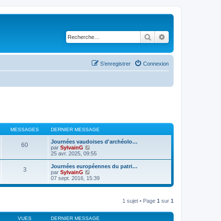
Rechercher
Recherche avancé
S’enregistrer
Connexion
MESSAGES
DERNIER MESSAGE
Journées vaudoises d'archéolo…
60
V
par
SylvainG
o
25 avr. 2025, 09:55
i
r
Journées européennes du patri…
3
l
V
par
SylvainG
e
o
07 sept. 2016, 15:39
d
i
e
r
r
l
n
1 sujet • Page
1
sur
1
e
i
d
e
e
r
VUES
DERNIER MESSAGE
r