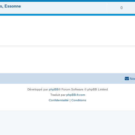
es, Essonne
0
Nou
Développé par
phpBB
® Forum Software © phpBB Limited
Traduit par
phpBB-fr.com
Confidentialité
|
Conditions