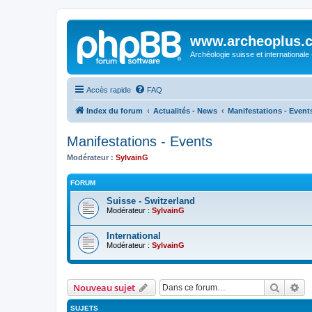
www.archeoplus.
Archéologie suisse et internationale
Accès rapide
FAQ
Index du forum
Actualités - News
Manifestations - Event
Manifestations - Events
Modérateur :
SylvainG
FORUM
Suisse - Switzerland
Modérateur :
SylvainG
International
Modérateur :
SylvainG
Recher
Re
Nouveau sujet
SUJETS