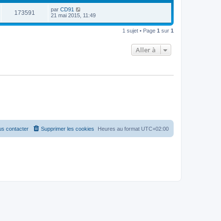
m
n
e
par
CD91
i
173591
s
21 mai 2015, 11:49
e
s
r
a
m
1 sujet • Page
1
sur
1
g
e
e
s
s
Aller à
a
g
e
s contacter
Supprimer les cookies
Heures au format
UTC+02:00