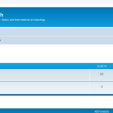
ch
 - Swiss and international archaeology
s
SUJETS
50
3
cher
cherche avancée
RÉPONSES