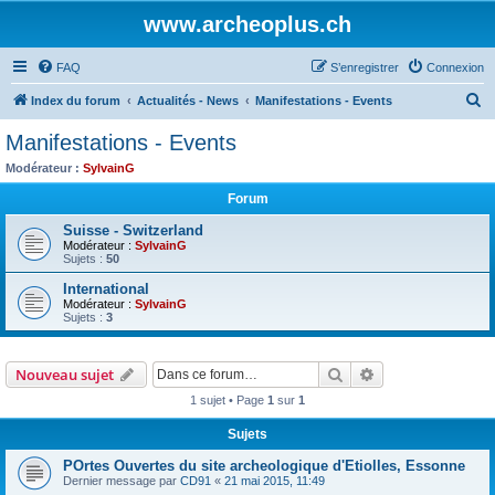
www.archeoplus.ch
FAQ
S’enregistrer
Connexion
R
Index du forum
Actualités - News
Manifestations - Events
e
Manifestations - Events
c
Modérateur :
SylvainG
h
Forum
e
Suisse - Switzerland
r
Modérateur :
SylvainG
Sujets :
50
c
h
International
Modérateur :
SylvainG
e
Sujets :
3
r
Rechercher
Recherche avanc
Nouveau sujet
1 sujet • Page
1
sur
1
Sujets
POrtes Ouvertes du site archeologique d'Etiolles, Essonne
Dernier message par
CD91
«
21 mai 2015, 11:49