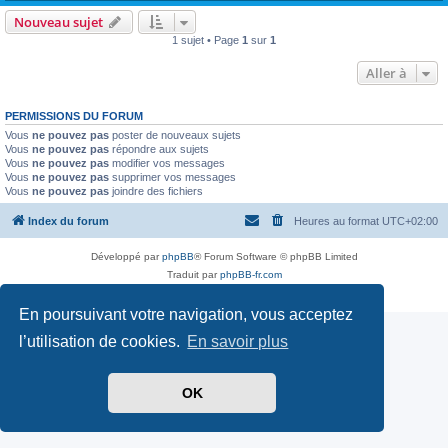
Nouveau sujet
1 sujet • Page
1
sur
1
Aller à
PERMISSIONS DU FORUM
Vous
ne pouvez pas
poster de nouveaux sujets
Vous
ne pouvez pas
répondre aux sujets
Vous
ne pouvez pas
modifier vos messages
Vous
ne pouvez pas
supprimer vos messages
Vous
ne pouvez pas
joindre des fichiers
Index du forum
Heures au format
UTC+02:00
Développé par
phpBB
® Forum Software © phpBB Limited
Traduit par
phpBB-fr.com
Confidentialité
|
Conditions
En poursuivant votre navigation, vous acceptez
l’utilisation de cookies.
En savoir plus
OK