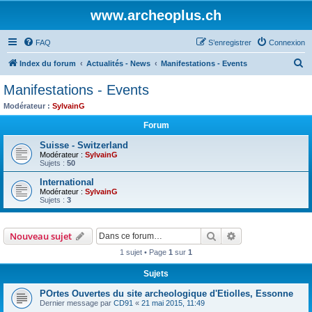
www.archeoplus.ch
FAQ
S’enregistrer
Connexion
R
Index du forum
Actualités - News
Manifestations - Events
e
Manifestations - Events
c
Modérateur :
SylvainG
h
Forum
e
Suisse - Switzerland
r
Modérateur :
SylvainG
Sujets :
50
c
h
International
Modérateur :
SylvainG
e
Sujets :
3
r
Rechercher
Recherche avanc
Nouveau sujet
1 sujet • Page
1
sur
1
Sujets
POrtes Ouvertes du site archeologique d'Etiolles, Essonne
Dernier message par
CD91
«
21 mai 2015, 11:49