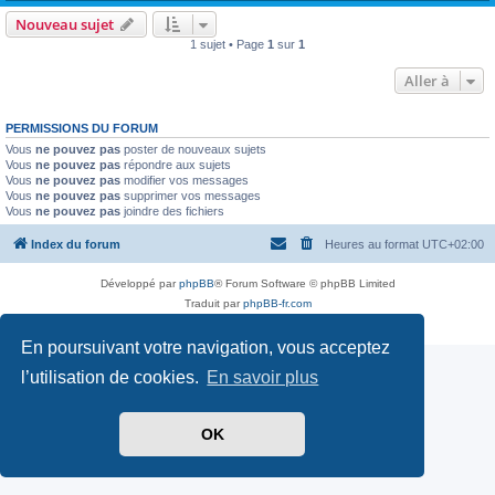
Nouveau sujet
1 sujet • Page
1
sur
1
Aller à
PERMISSIONS DU FORUM
Vous
ne pouvez pas
poster de nouveaux sujets
Vous
ne pouvez pas
répondre aux sujets
Vous
ne pouvez pas
modifier vos messages
Vous
ne pouvez pas
supprimer vos messages
Vous
ne pouvez pas
joindre des fichiers
Index du forum
Heures au format
UTC+02:00
Développé par
phpBB
® Forum Software © phpBB Limited
Traduit par
phpBB-fr.com
Confidentialité
|
Conditions
En poursuivant votre navigation, vous acceptez
l’utilisation de cookies.
En savoir plus
OK