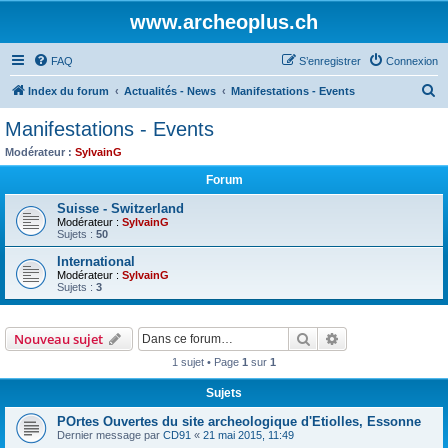
www.archeoplus.ch
FAQ
S’enregistrer
Connexion
R
Index du forum
Actualités - News
Manifestations - Events
e
Manifestations - Events
c
Modérateur :
SylvainG
h
Forum
e
Suisse - Switzerland
r
Modérateur :
SylvainG
Sujets :
50
c
h
International
Modérateur :
SylvainG
e
Sujets :
3
r
Rechercher
Recherche avanc
Nouveau sujet
1 sujet • Page
1
sur
1
Sujets
POrtes Ouvertes du site archeologique d'Etiolles, Essonne
Dernier message par
CD91
«
21 mai 2015, 11:49