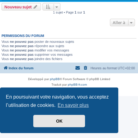
Nouveau sujet
1 sujet • Page
1
sur
1
Aller à
PERMISSIONS DU FORUM
Vous
ne pouvez pas
poster de nouveaux sujets
Vous
ne pouvez pas
répondre aux sujets
Vous
ne pouvez pas
modifier vos messages
Vous
ne pouvez pas
supprimer vos messages
Vous
ne pouvez pas
joindre des fichiers
Index du forum
Heures au format
UTC+02:00
Développé par
phpBB
® Forum Software © phpBB Limited
Traduit par
phpBB-fr.com
Confidentialité
|
Conditions
En poursuivant votre navigation, vous acceptez
l’utilisation de cookies.
En savoir plus
OK