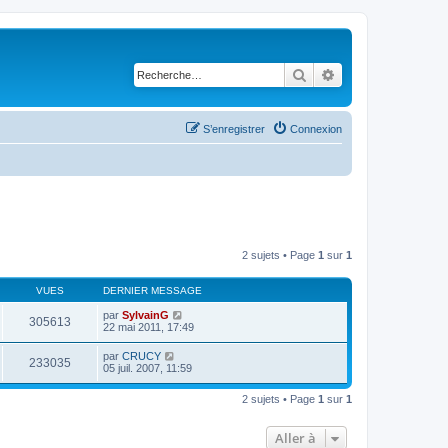
Rechercher
Recherche avancé
S’enregistrer
Connexion
2 sujets • Page
1
sur
1
VUES
DERNIER MESSAGE
par
SylvainG
305613
22 mai 2011, 17:49
par
CRUCY
233035
05 juil. 2007, 11:59
2 sujets • Page
1
sur
1
Aller à