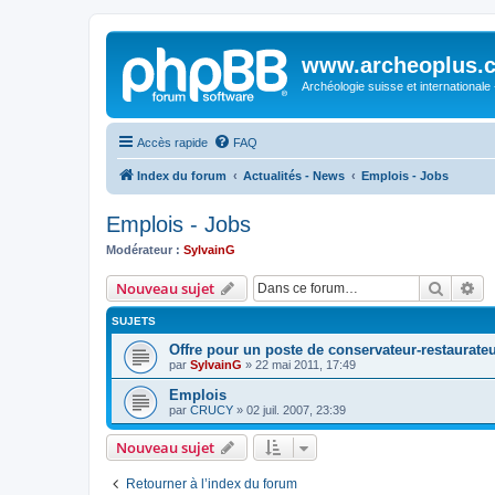
www.archeoplus.
Archéologie suisse et internationale
Accès rapide
FAQ
Index du forum
Actualités - News
Emplois - Jobs
Emplois - Jobs
Modérateur :
SylvainG
Recher
Re
Nouveau sujet
SUJETS
Offre pour un poste de conservateur-restaurate
par
SylvainG
»
22 mai 2011, 17:49
Emplois
par
CRUCY
»
02 juil. 2007, 23:39
Nouveau sujet
Retourner à l’index du forum