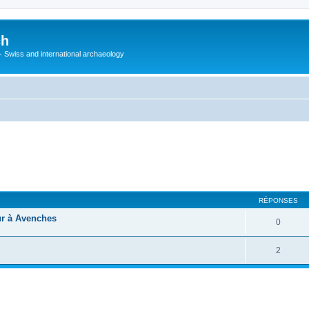
ch
 - Swiss and international archaeology
cher
cherche avancée
RÉPONSES
ur à Avenches
0
2