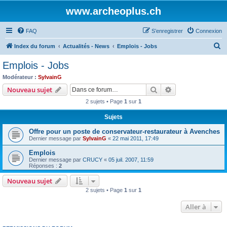
www.archeoplus.ch
FAQ
S’enregistrer
Connexion
R
Index du forum
Actualités - News
Emplois - Jobs
e
Emplois - Jobs
c
Modérateur :
SylvainG
h
Rechercher
Recherche avanc
Nouveau sujet
e
2 sujets • Page
1
sur
1
r
Sujets
c
Offre pour un poste de conservateur-restaurateur à Avenches
h
Dernier message par
SylvainG
«
22 mai 2011, 17:49
e
Emplois
r
Dernier message par
CRUCY
«
05 juil. 2007, 11:59
Réponses :
2
Nouveau sujet
2 sujets • Page
1
sur
1
Aller à