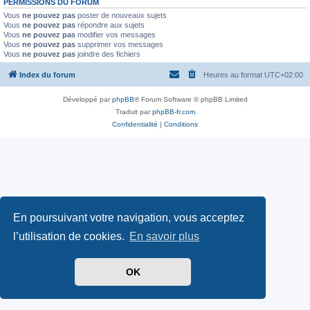
PERMISSIONS DU FORUM
Vous
ne pouvez pas
poster de nouveaux sujets
Vous
ne pouvez pas
répondre aux sujets
Vous
ne pouvez pas
modifier vos messages
Vous
ne pouvez pas
supprimer vos messages
Vous
ne pouvez pas
joindre des fichiers
Index du forum
Heures au format
UTC+02:00
Développé par
phpBB
® Forum Software © phpBB Limited
Traduit par
phpBB-fr.com
Confidentialité
|
Conditions
En poursuivant votre navigation, vous acceptez
l’utilisation de cookies.
En savoir plus
OK