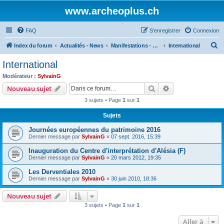
www.archeoplus.ch
FAQ
S’enregistrer
Connexion
R
Index du forum
Actualités - News
Manifestations - Events
International
e
International
c
Modérateur :
SylvainG
h
Rechercher
Recherche avanc
Nouveau sujet
e
3 sujets • Page
1
sur
1
r
Sujets
c
Journées européennes du patrimoine 2016
h
Dernier message par
SylvainG
«
07 sept. 2016, 15:39
e
Inauguration du Centre d'interprétation d'Alésia (F)
r
Dernier message par
SylvainG
«
20 mars 2012, 19:35
Les Derventiales 2010
Dernier message par
SylvainG
«
30 juin 2010, 18:36
Nouveau sujet
3 sujets • Page
1
sur
1
Aller à