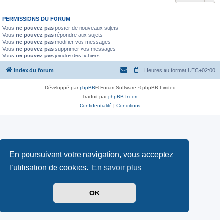
PERMISSIONS DU FORUM
Vous
ne pouvez pas
poster de nouveaux sujets
Vous
ne pouvez pas
répondre aux sujets
Vous
ne pouvez pas
modifier vos messages
Vous
ne pouvez pas
supprimer vos messages
Vous
ne pouvez pas
joindre des fichiers
Index du forum
Heures au format
UTC+02:00
Développé par
phpBB
® Forum Software © phpBB Limited
Traduit par
phpBB-fr.com
Confidentialité
|
Conditions
En poursuivant votre navigation, vous acceptez
l’utilisation de cookies.
En savoir plus
OK