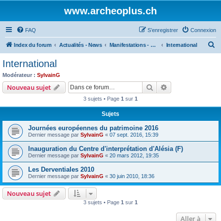
www.archeoplus.ch
FAQ
S’enregistrer
Connexion
R
Index du forum
Actualités - News
Manifestations - Events
International
e
International
c
Modérateur :
SylvainG
h
Rechercher
Recherche avanc
Nouveau sujet
e
3 sujets • Page
1
sur
1
r
Sujets
c
Journées européennes du patrimoine 2016
h
Dernier message par
SylvainG
«
07 sept. 2016, 15:39
e
Inauguration du Centre d'interprétation d'Alésia (F)
r
Dernier message par
SylvainG
«
20 mars 2012, 19:35
Les Derventiales 2010
Dernier message par
SylvainG
«
30 juin 2010, 18:36
Nouveau sujet
3 sujets • Page
1
sur
1
Aller à