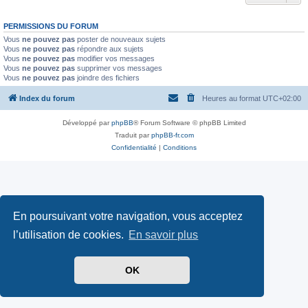
PERMISSIONS DU FORUM
Vous
ne pouvez pas
poster de nouveaux sujets
Vous
ne pouvez pas
répondre aux sujets
Vous
ne pouvez pas
modifier vos messages
Vous
ne pouvez pas
supprimer vos messages
Vous
ne pouvez pas
joindre des fichiers
Index du forum
Heures au format
UTC+02:00
Développé par
phpBB
® Forum Software © phpBB Limited
Traduit par
phpBB-fr.com
Confidentialité
|
Conditions
En poursuivant votre navigation, vous acceptez
l’utilisation de cookies.
En savoir plus
OK