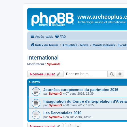
www.archeoplus.
Archéologie suisse et internationale
Accès rapide
FAQ
Index du forum
Actualités - News
Manifestations - Event
International
Modérateur :
SylvainG
Recher
Re
Nouveau sujet
SUJETS
Journées européennes du patrimoine 2016
par
SylvainG
»
07 sept. 2016, 15:39
Inauguration du Centre d'interprétation d'Alésia
par
SylvainG
»
20 mars 2012, 19:35
Les Derventiales 2010
par
SylvainG
»
30 juin 2010, 18:36
Nouveau sujet