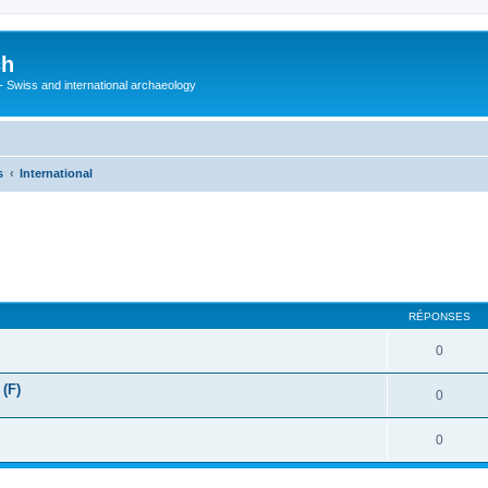
ch
 - Swiss and international archaeology
s
International
cher
cherche avancée
RÉPONSES
0
 (F)
0
0