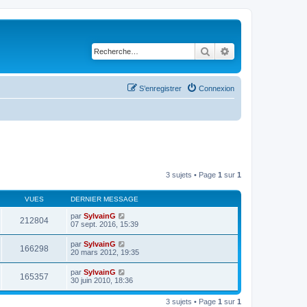
Rechercher
Recherche avancé
S’enregistrer
Connexion
3 sujets • Page
1
sur
1
VUES
DERNIER MESSAGE
par
SylvainG
212804
07 sept. 2016, 15:39
par
SylvainG
166298
20 mars 2012, 19:35
par
SylvainG
165357
30 juin 2010, 18:36
3 sujets • Page
1
sur
1