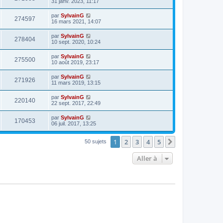
31 janv. 2023, 11:17
par
SylvainG
274597
16 mars 2021, 14:07
par
SylvainG
278404
10 sept. 2020, 10:24
par
SylvainG
275500
10 août 2019, 23:17
par
SylvainG
271926
11 mars 2019, 13:15
par
SylvainG
220140
22 sept. 2017, 22:49
par
SylvainG
170453
06 juil. 2017, 13:25
1
2
3
4
5
Suivante
50 sujets
Aller à