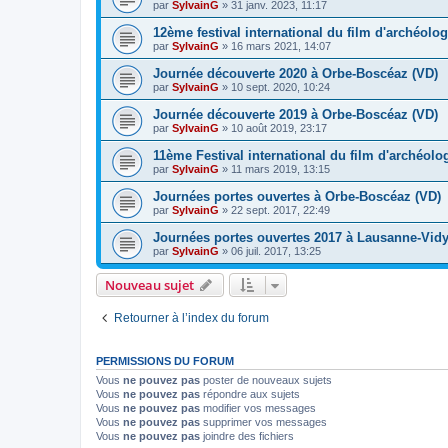
par
SylvainG
»
31 janv. 2023, 11:17
12ème festival international du film d'archéolo
par
SylvainG
»
16 mars 2021, 14:07
Journée découverte 2020 à Orbe-Boscéaz (VD)
par
SylvainG
»
10 sept. 2020, 10:24
Journée découverte 2019 à Orbe-Boscéaz (VD)
par
SylvainG
»
10 août 2019, 23:17
11ème Festival international du film d'archéolo
par
SylvainG
»
11 mars 2019, 13:15
Journées portes ouvertes à Orbe-Boscéaz (VD)
par
SylvainG
»
22 sept. 2017, 22:49
Journées portes ouvertes 2017 à Lausanne-Vidy
par
SylvainG
»
06 juil. 2017, 13:25
Nouveau sujet
Retourner à l’index du forum
PERMISSIONS DU FORUM
Vous
ne pouvez pas
poster de nouveaux sujets
Vous
ne pouvez pas
répondre aux sujets
Vous
ne pouvez pas
modifier vos messages
Vous
ne pouvez pas
supprimer vos messages
Vous
ne pouvez pas
joindre des fichiers