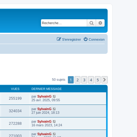
Rechercher
Recherche avancé
S’enregistrer
Connexion
1
2
3
4
5
Suivante
50 sujets
VUES
DERNIER MESSAGE
par
SylvainG
255199
25 avr. 2025, 09:55
par
SylvainG
324034
27 juin 2024, 18:13
par
SylvainG
272288
16 mars 2023, 14:24
par
SylvainG
271003