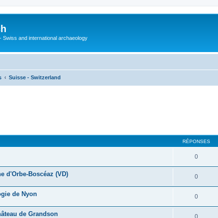
ch
 - Swiss and international archaeology
s
Suisse - Switzerland
cher
cherche avancée
RÉPONSES
0
ine d'Orbe-Boscéaz (VD)
0
ogie de Nyon
0
château de Grandson
0