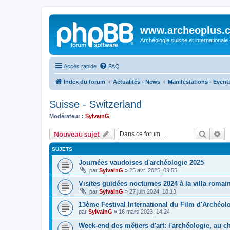
www.archeoplus.
Archéologie suisse et internationale
Accès rapide
FAQ
Index du forum
Actualités - News
Manifestations - Event
Suisse - Switzerland
Modérateur :
SylvainG
Recher
Re
Nouveau sujet
SUJETS
Journées vaudoises d'archéologie 2025
par
SylvainG
»
25 avr. 2025, 09:55
Visites guidées nocturnes 2024 à la villa roma
par
SylvainG
»
27 juin 2024, 18:13
13ème Festival International du Film d'Archéol
par
SylvainG
»
16 mars 2023, 14:24
Week-end des métiers d'art: l'archéologie, au 