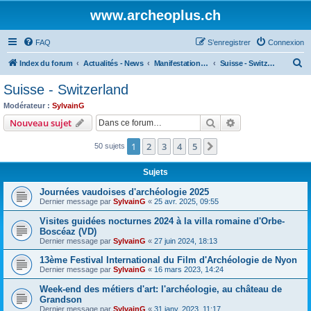
www.archeoplus.ch
FAQ
S’enregistrer
Connexion
R
Index du forum
Actualités - News
Manifestations - Events
Suisse - Switzerland
e
Suisse - Switzerland
c
Modérateur :
SylvainG
h
Rechercher
Recherche avanc
Nouveau sujet
e
1
2
3
4
5
Suivante
50 sujets
r
c
Sujets
h
Journées vaudoises d'archéologie 2025
e
Dernier message par
SylvainG
«
25 avr. 2025, 09:55
r
Visites guidées nocturnes 2024 à la villa romaine d'Orbe-
Boscéaz (VD)
Dernier message par
SylvainG
«
27 juin 2024, 18:13
13ème Festival International du Film d'Archéologie de Nyon
Dernier message par
SylvainG
«
16 mars 2023, 14:24
Week-end des métiers d'art: l'archéologie, au château de
Grandson
Dernier message par
SylvainG
«
31 janv. 2023, 11:17