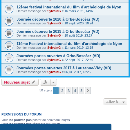
12ème festival international du film d'archéologie de Nyon
Dernier message par
SylvainG
«
16 mars 2021, 14:07
Journée découverte 2020 à Orbe-Boscéaz (VD)
Dernier message par
SylvainG
«
10 sept. 2020, 10:24
Journée découverte 2019 à Orbe-Boscéaz (VD)
Dernier message par
SylvainG
«
10 août 2019, 23:17
11ème Festival international du film d'archéologie de Nyon
Dernier message par
SylvainG
«
11 mars 2019, 13:15
Journées portes ouvertes à Orbe-Boscéaz (VD)
Dernier message par
SylvainG
«
22 sept. 2017, 22:49
Journées portes ouvertes 2017 à Lausanne-Vidy (VD)
Dernier message par
SylvainG
«
06 juil. 2017, 13:25
Nouveau sujet
1
2
3
4
5
Suivante
50 sujets
Aller à
PERMISSIONS DU FORUM
Vous
ne pouvez pas
poster de nouveaux sujets
Vous
ne pouvez pas
répondre aux sujets
Vous
ne pouvez pas
modifier vos messages