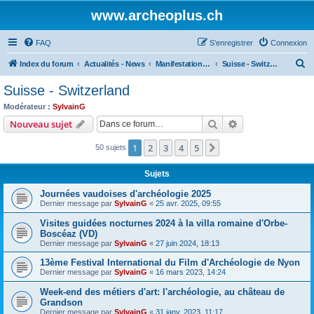
www.archeoplus.ch
FAQ
S’enregistrer
Connexion
R
Index du forum
Actualités - News
Manifestations - Events
Suisse - Switzerland
e
Suisse - Switzerland
c
Modérateur :
SylvainG
h
Rechercher
Recherche avanc
Nouveau sujet
e
1
2
3
4
5
Suivante
50 sujets
r
c
Sujets
h
Journées vaudoises d'archéologie 2025
e
Dernier message par
SylvainG
«
25 avr. 2025, 09:55
r
Visites guidées nocturnes 2024 à la villa romaine d'Orbe-
Boscéaz (VD)
Dernier message par
SylvainG
«
27 juin 2024, 18:13
13ème Festival International du Film d'Archéologie de Nyon
Dernier message par
SylvainG
«
16 mars 2023, 14:24
Week-end des métiers d'art: l'archéologie, au château de
Grandson
Dernier message par
SylvainG
«
31 janv. 2023, 11:17