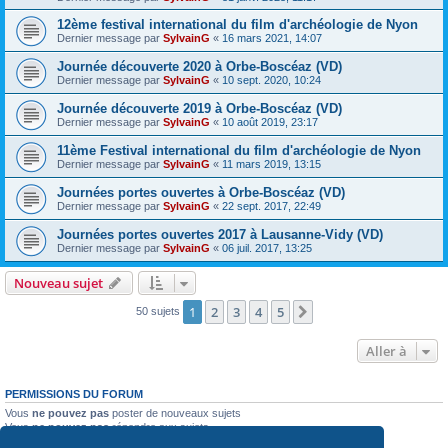
12ème festival international du film d'archéologie de Nyon
Dernier message par
SylvainG
«
16 mars 2021, 14:07
Journée découverte 2020 à Orbe-Boscéaz (VD)
Dernier message par
SylvainG
«
10 sept. 2020, 10:24
Journée découverte 2019 à Orbe-Boscéaz (VD)
Dernier message par
SylvainG
«
10 août 2019, 23:17
11ème Festival international du film d'archéologie de Nyon
Dernier message par
SylvainG
«
11 mars 2019, 13:15
Journées portes ouvertes à Orbe-Boscéaz (VD)
Dernier message par
SylvainG
«
22 sept. 2017, 22:49
Journées portes ouvertes 2017 à Lausanne-Vidy (VD)
Dernier message par
SylvainG
«
06 juil. 2017, 13:25
Nouveau sujet
1
2
3
4
5
Suivante
50 sujets
Aller à
PERMISSIONS DU FORUM
Vous
ne pouvez pas
poster de nouveaux sujets
Vous
ne pouvez pas
répondre aux sujets
Vous
ne pouvez pas
modifier vos messages