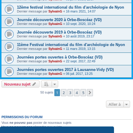
12ème festival international du film d'archéologie de Nyon
Dernier message par
SylvainG
«
16 mars 2021, 14:07
Journée découverte 2020 à Orbe-Boscéaz (VD)
Dernier message par
SylvainG
«
10 sept. 2020, 10:24
Journée découverte 2019 à Orbe-Boscéaz (VD)
Dernier message par
SylvainG
«
10 août 2019, 23:17
11ème Festival international du film d'archéologie de Nyon
Dernier message par
SylvainG
«
11 mars 2019, 13:15
Journées portes ouvertes à Orbe-Boscéaz (VD)
Dernier message par
SylvainG
«
22 sept. 2017, 22:49
Journées portes ouvertes 2017 à Lausanne-Vidy (VD)
Dernier message par
SylvainG
«
06 juil. 2017, 13:25
Nouveau sujet
1
2
3
4
5
Suivante
50 sujets
Aller à
PERMISSIONS DU FORUM
Vous
ne pouvez pas
poster de nouveaux sujets
Vous
ne pouvez pas
répondre aux sujets
Vous
ne pouvez pas
modifier vos messages