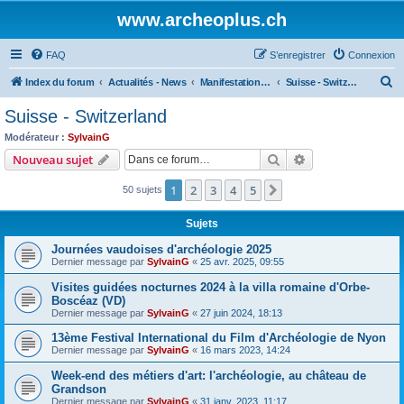
www.archeoplus.ch
FAQ
S’enregistrer
Connexion
R
Index du forum
Actualités - News
Manifestations - Events
Suisse - Switzerland
e
Suisse - Switzerland
c
Modérateur :
SylvainG
h
Rechercher
Recherche avanc
Nouveau sujet
e
1
2
3
4
5
Suivante
50 sujets
r
c
Sujets
h
Journées vaudoises d'archéologie 2025
e
Dernier message par
SylvainG
«
25 avr. 2025, 09:55
r
Visites guidées nocturnes 2024 à la villa romaine d'Orbe-
Boscéaz (VD)
Dernier message par
SylvainG
«
27 juin 2024, 18:13
13ème Festival International du Film d'Archéologie de Nyon
Dernier message par
SylvainG
«
16 mars 2023, 14:24
Week-end des métiers d'art: l'archéologie, au château de
Grandson
Dernier message par
SylvainG
«
31 janv. 2023, 11:17