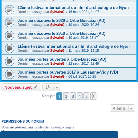
12ème festival international du film d'archéologie de Nyon
Dernier message par
SylvainG
«
16 mars 2021, 14:07
Journée découverte 2020 à Orbe-Boscéaz (VD)
Dernier message par
SylvainG
«
10 sept. 2020, 10:24
Journée découverte 2019 à Orbe-Boscéaz (VD)
Dernier message par
SylvainG
«
10 août 2019, 23:17
11ème Festival international du film d'archéologie de Nyon
Dernier message par
SylvainG
«
11 mars 2019, 13:15
Journées portes ouvertes à Orbe-Boscéaz (VD)
Dernier message par
SylvainG
«
22 sept. 2017, 22:49
Journées portes ouvertes 2017 à Lausanne-Vidy (VD)
Dernier message par
SylvainG
«
06 juil. 2017, 13:25
Nouveau sujet
1
2
3
4
5
Suivante
50 sujets
Aller à
PERMISSIONS DU FORUM
Vous
ne pouvez pas
poster de nouveaux sujets
Vous
ne pouvez pas
répondre aux sujets
Vous
ne pouvez pas
modifier vos messages