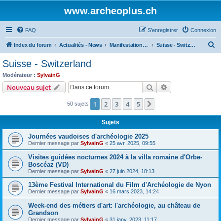
www.archeoplus.ch
FAQ
S’enregistrer
Connexion
R
Index du forum
Actualités - News
Manifestations - Events
Suisse - Switzerland
e
Suisse - Switzerland
c
Modérateur :
SylvainG
h
Rechercher
Recherche avanc
Nouveau sujet
e
1
2
3
4
5
Suivante
50 sujets
r
c
Sujets
h
Journées vaudoises d'archéologie 2025
e
Dernier message par
SylvainG
«
25 avr. 2025, 09:55
r
Visites guidées nocturnes 2024 à la villa romaine d'Orbe-
Boscéaz (VD)
Dernier message par
SylvainG
«
27 juin 2024, 18:13
13ème Festival International du Film d'Archéologie de Nyon
Dernier message par
SylvainG
«
16 mars 2023, 14:24
Week-end des métiers d'art: l'archéologie, au château de
Grandson
Dernier message par
SylvainG
«
31 janv. 2023, 11:17