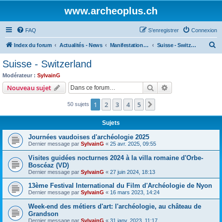
www.archeoplus.ch
FAQ
S’enregistrer
Connexion
R
Index du forum
Actualités - News
Manifestations - Events
Suisse - Switzerland
e
Suisse - Switzerland
c
Modérateur :
SylvainG
h
Rechercher
Recherche avanc
Nouveau sujet
e
1
2
3
4
5
Suivante
50 sujets
r
c
Sujets
h
Journées vaudoises d'archéologie 2025
e
Dernier message par
SylvainG
«
25 avr. 2025, 09:55
r
Visites guidées nocturnes 2024 à la villa romaine d'Orbe-
Boscéaz (VD)
Dernier message par
SylvainG
«
27 juin 2024, 18:13
13ème Festival International du Film d'Archéologie de Nyon
Dernier message par
SylvainG
«
16 mars 2023, 14:24
Week-end des métiers d'art: l'archéologie, au château de
Grandson
Dernier message par
SylvainG
«
31 janv. 2023, 11:17