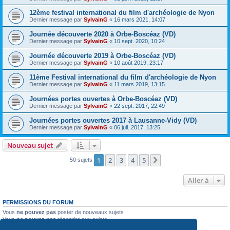
12ème festival international du film d'archéologie de Nyon
Dernier message par
SylvainG
«
16 mars 2021, 14:07
Journée découverte 2020 à Orbe-Boscéaz (VD)
Dernier message par
SylvainG
«
10 sept. 2020, 10:24
Journée découverte 2019 à Orbe-Boscéaz (VD)
Dernier message par
SylvainG
«
10 août 2019, 23:17
11ème Festival international du film d'archéologie de Nyon
Dernier message par
SylvainG
«
11 mars 2019, 13:15
Journées portes ouvertes à Orbe-Boscéaz (VD)
Dernier message par
SylvainG
«
22 sept. 2017, 22:49
Journées portes ouvertes 2017 à Lausanne-Vidy (VD)
Dernier message par
SylvainG
«
06 juil. 2017, 13:25
Nouveau sujet
1
2
3
4
5
Suivante
50 sujets
Aller à
PERMISSIONS DU FORUM
Vous
ne pouvez pas
poster de nouveaux sujets
Vous
ne pouvez pas
répondre aux sujets
Vous
ne pouvez pas
modifier vos messages