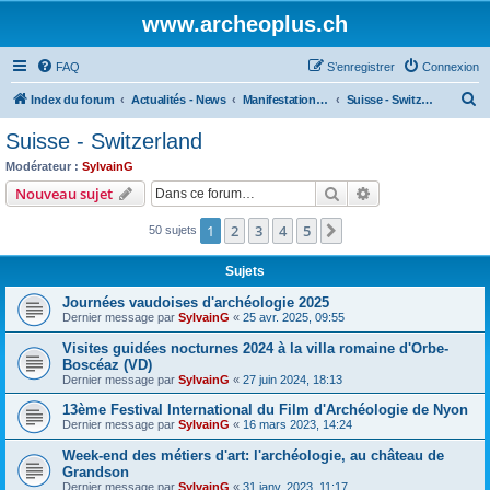
www.archeoplus.ch
FAQ
S’enregistrer
Connexion
R
Index du forum
Actualités - News
Manifestations - Events
Suisse - Switzerland
e
Suisse - Switzerland
c
Modérateur :
SylvainG
h
Rechercher
Recherche avanc
Nouveau sujet
e
1
2
3
4
5
Suivante
50 sujets
r
c
Sujets
h
Journées vaudoises d'archéologie 2025
e
Dernier message par
SylvainG
«
25 avr. 2025, 09:55
r
Visites guidées nocturnes 2024 à la villa romaine d'Orbe-
Boscéaz (VD)
Dernier message par
SylvainG
«
27 juin 2024, 18:13
13ème Festival International du Film d'Archéologie de Nyon
Dernier message par
SylvainG
«
16 mars 2023, 14:24
Week-end des métiers d'art: l'archéologie, au château de
Grandson
Dernier message par
SylvainG
«
31 janv. 2023, 11:17