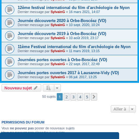
12ème festival international du film d'archéologie de Nyon
Dernier message par
SylvainG
«
16 mars 2021, 14:07
Journée découverte 2020 à Orbe-Boscéaz (VD)
Dernier message par
SylvainG
«
10 sept. 2020, 10:24
Journée découverte 2019 à Orbe-Boscéaz (VD)
Dernier message par
SylvainG
«
10 août 2019, 23:17
11ème Festival international du film d'archéologie de Nyon
Dernier message par
SylvainG
«
11 mars 2019, 13:15
Journées portes ouvertes à Orbe-Boscéaz (VD)
Dernier message par
SylvainG
«
22 sept. 2017, 22:49
Journées portes ouvertes 2017 à Lausanne-Vidy (VD)
Dernier message par
SylvainG
«
06 juil. 2017, 13:25
Nouveau sujet
1
2
3
4
5
Suivante
50 sujets
Aller à
PERMISSIONS DU FORUM
Vous
ne pouvez pas
poster de nouveaux sujets
Vous
ne pouvez pas
répondre aux sujets
Vous
ne pouvez pas
modifier vos messages