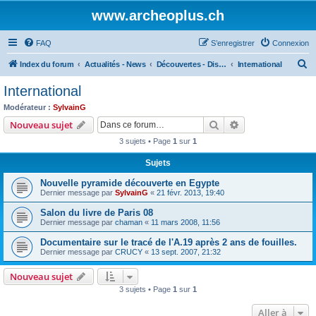
www.archeoplus.ch
FAQ
S’enregistrer
Connexion
R
Index du forum
Actualités - News
Découvertes - Discoveries
International
e
International
c
Modérateur :
SylvainG
h
Rechercher
Recherche avanc
Nouveau sujet
e
3 sujets • Page
1
sur
1
r
Sujets
c
Nouvelle pyramide découverte en Egypte
h
Dernier message par
SylvainG
«
21 févr. 2013, 19:40
e
Salon du livre de Paris 08
r
Dernier message par
chaman
«
11 mars 2008, 11:56
Documentaire sur le tracé de l'A.19 après 2 ans de fouilles.
Dernier message par
CRUCY
«
13 sept. 2007, 21:32
Nouveau sujet
3 sujets • Page
1
sur
1
Aller à