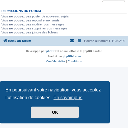
PERMISSIONS DU FORUM
Vous
ne pouvez pas
poster de nouveaux sujets
Vous
ne pouvez pas
répondre aux sujets
Vous
ne pouvez pas
modifier vos messages
Vous
ne pouvez pas
supprimer vos messages
Vous
ne pouvez pas
joindre des fichiers
Index du forum
Heures au format
UTC+02:00
Développé par
phpBB
® Forum Software © phpBB Limited
Traduit par
phpBB-fr.com
Confidentialité
|
Conditions
En poursuivant votre navigation, vous acceptez
l’utilisation de cookies.
En savoir plus
OK