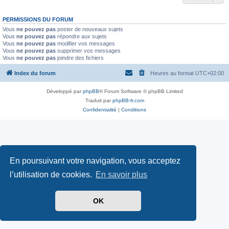
PERMISSIONS DU FORUM
Vous
ne pouvez pas
poster de nouveaux sujets
Vous
ne pouvez pas
répondre aux sujets
Vous
ne pouvez pas
modifier vos messages
Vous
ne pouvez pas
supprimer vos messages
Vous
ne pouvez pas
joindre des fichiers
Index du forum
Heures au format
UTC+02:00
Développé par
phpBB
® Forum Software © phpBB Limited
Traduit par
phpBB-fr.com
Confidentialité
|
Conditions
En poursuivant votre navigation, vous acceptez
l’utilisation de cookies.
En savoir plus
OK