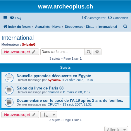
www.archeoplus.ch
FAQ
S’enregistrer
Connexion
R
Index du forum
Actualités - News
Découvertes - Discoveries
International
e
International
c
Modérateur :
SylvainG
h
Rechercher
Recherche avanc
Nouveau sujet
e
3 sujets • Page
1
sur
1
r
Sujets
c
Nouvelle pyramide découverte en Egypte
h
Dernier message par
SylvainG
«
21 févr. 2013, 19:40
e
Salon du livre de Paris 08
r
Dernier message par
chaman
«
11 mars 2008, 11:56
Documentaire sur le tracé de l'A.19 après 2 ans de fouilles.
Dernier message par
CRUCY
«
13 sept. 2007, 21:32
Nouveau sujet
3 sujets • Page
1
sur
1
Aller à