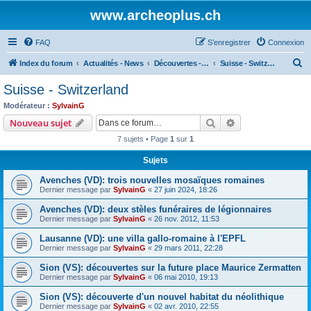
www.archeoplus.ch
FAQ
S’enregistrer
Connexion
R
Index du forum
Actualités - News
Découvertes - Discoveries
Suisse - Switzerland
e
Suisse - Switzerland
c
Modérateur :
SylvainG
h
Rechercher
Recherche avanc
Nouveau sujet
e
7 sujets • Page
1
sur
1
r
Sujets
c
Avenches (VD): trois nouvelles mosaïques romaines
h
Dernier message par
SylvainG
«
27 juin 2024, 18:26
e
Avenches (VD): deux stèles funéraires de légionnaires
r
Dernier message par
SylvainG
«
26 nov. 2012, 11:53
Lausanne (VD): une villa gallo-romaine à l'EPFL
Dernier message par
SylvainG
«
29 mars 2011, 22:28
Sion (VS): découvertes sur la future place Maurice Zermatten
Dernier message par
SylvainG
«
06 mai 2010, 19:13
Sion (VS): découverte d'un nouvel habitat du néolithique
Dernier message par
SylvainG
«
02 avr. 2010, 22:55