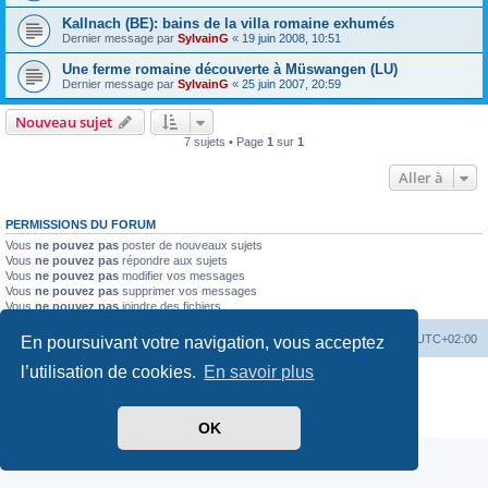
Kallnach (BE): bains de la villa romaine exhumés
Dernier message par
SylvainG
«
19 juin 2008, 10:51
Une ferme romaine découverte à Müswangen (LU)
Dernier message par
SylvainG
«
25 juin 2007, 20:59
Nouveau sujet
7 sujets • Page
1
sur
1
Aller à
PERMISSIONS DU FORUM
Vous
ne pouvez pas
poster de nouveaux sujets
Vous
ne pouvez pas
répondre aux sujets
Vous
ne pouvez pas
modifier vos messages
Vous
ne pouvez pas
supprimer vos messages
Vous
ne pouvez pas
joindre des fichiers
Index du forum
Heures au format
UTC+02:00
En poursuivant votre navigation, vous acceptez
l’utilisation de cookies.
En savoir plus
Développé par
phpBB
® Forum Software © phpBB Limited
Traduit par
phpBB-fr.com
Confidentialité
|
Conditions
OK