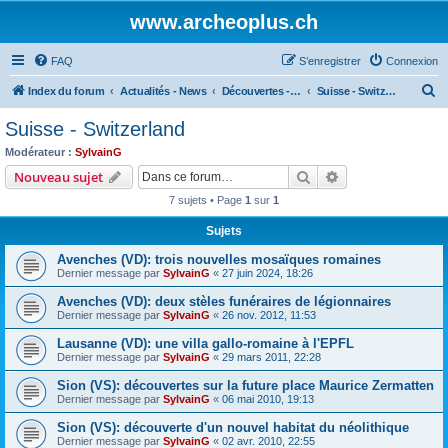
www.archeoplus.ch
FAQ
S’enregistrer
Connexion
R
Index du forum
Actualités - News
Découvertes - Discoveries
Suisse - Switzerland
e
Suisse - Switzerland
c
Modérateur :
SylvainG
h
Rechercher
Recherche avanc
Nouveau sujet
e
7 sujets • Page
1
sur
1
r
Sujets
c
Avenches (VD): trois nouvelles mosaïques romaines
h
Dernier message par
SylvainG
«
27 juin 2024, 18:26
e
Avenches (VD): deux stèles funéraires de légionnaires
r
Dernier message par
SylvainG
«
26 nov. 2012, 11:53
Lausanne (VD): une villa gallo-romaine à l'EPFL
Dernier message par
SylvainG
«
29 mars 2011, 22:28
Sion (VS): découvertes sur la future place Maurice Zermatten
Dernier message par
SylvainG
«
06 mai 2010, 19:13
Sion (VS): découverte d'un nouvel habitat du néolithique
Dernier message par
SylvainG
«
02 avr. 2010, 22:55