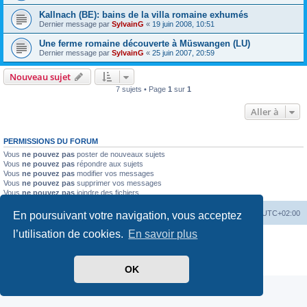
Kallnach (BE): bains de la villa romaine exhumés
Dernier message par
SylvainG
«
19 juin 2008, 10:51
Une ferme romaine découverte à Müswangen (LU)
Dernier message par
SylvainG
«
25 juin 2007, 20:59
Nouveau sujet
7 sujets • Page
1
sur
1
Aller à
PERMISSIONS DU FORUM
Vous
ne pouvez pas
poster de nouveaux sujets
Vous
ne pouvez pas
répondre aux sujets
Vous
ne pouvez pas
modifier vos messages
Vous
ne pouvez pas
supprimer vos messages
Vous
ne pouvez pas
joindre des fichiers
Index du forum
Heures au format
UTC+02:00
En poursuivant votre navigation, vous acceptez
l’utilisation de cookies.
En savoir plus
Développé par
phpBB
® Forum Software © phpBB Limited
Traduit par
phpBB-fr.com
Confidentialité
|
Conditions
OK