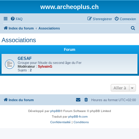
www.archeoplus.ch
FAQ
S’enregistrer
Connexion
R
Index du forum
Associations
e
Associations
c
Forum
h
e
GESAF
Groupe pour l'étude du second âge du Fer
r
Modérateur :
SylvainG
Sujets :
2
c
h
Aller à
e
r
Index du forum
Heures au format
UTC+02:00
Développé par
phpBB
® Forum Software © phpBB Limited
Traduit par
phpBB-fr.com
Confidentialité
|
Conditions