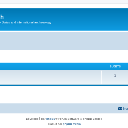
ch
 - Swiss and international archaeology
SUJETS
2
Nou
Développé par
phpBB
® Forum Software © phpBB Limited
Traduit par
phpBB-fr.com