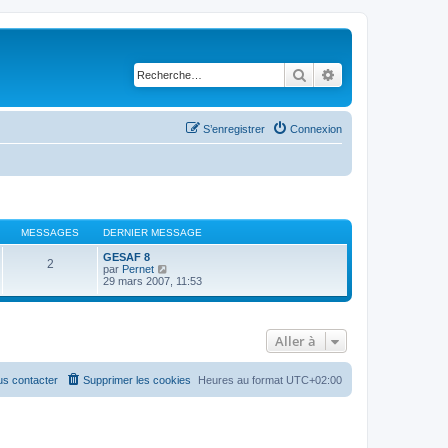
Rechercher
Recherche avancé
S’enregistrer
Connexion
MESSAGES
DERNIER MESSAGE
GESAF 8
2
V
par
Pernet
o
29 mars 2007, 11:53
i
r
l
e
Aller à
d
e
r
n
s contacter
Supprimer les cookies
Heures au format
UTC+02:00
i
e
r
m
e
s