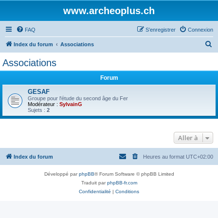
www.archeoplus.ch
FAQ
S’enregistrer
Connexion
R
Index du forum
Associations
e
Associations
c
Forum
h
e
GESAF
Groupe pour l'étude du second âge du Fer
r
Modérateur :
SylvainG
Sujets :
2
c
h
Aller à
e
r
Index du forum
Heures au format
UTC+02:00
Développé par
phpBB
® Forum Software © phpBB Limited
Traduit par
phpBB-fr.com
Confidentialité
|
Conditions