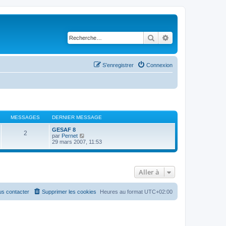
Rechercher
Recherche avancé
S’enregistrer
Connexion
MESSAGES
DERNIER MESSAGE
GESAF 8
2
V
par
Pernet
o
29 mars 2007, 11:53
i
r
l
e
Aller à
d
e
r
n
s contacter
Supprimer les cookies
Heures au format
UTC+02:00
i
e
r
m
e
s