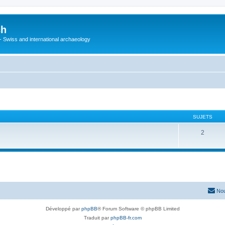
ch
 - Swiss and international archaeology
SUJETS
2
Nou
Développé par
phpBB
® Forum Software © phpBB Limited
Traduit par
phpBB-fr.com