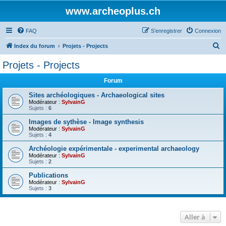
www.archeoplus.ch
FAQ
S’enregistrer
Connexion
R
Index du forum
Projets - Projects
e
Projets - Projects
c
Forum
h
e
Sites archéologiques - Archaeological sites
Modérateur :
SylvainG
r
Sujets :
6
c
Images de sythèse - Image synthesis
Modérateur :
SylvainG
h
Sujets :
4
e
Archéologie expérimentale - experimental archaeology
r
Modérateur :
SylvainG
Sujets :
2
Publications
Modérateur :
SylvainG
Sujets :
3
Aller à