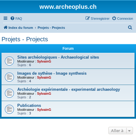
www.archeoplus.ch
FAQ
S’enregistrer
Connexion
R
Index du forum
Projets - Projects
e
Projets - Projects
c
Forum
h
e
Sites archéologiques - Archaeological sites
Modérateur :
SylvainG
r
Sujets :
6
c
Images de sythèse - Image synthesis
Modérateur :
SylvainG
h
Sujets :
4
e
Archéologie expérimentale - experimental archaeology
r
Modérateur :
SylvainG
Sujets :
2
Publications
Modérateur :
SylvainG
Sujets :
3
Aller à