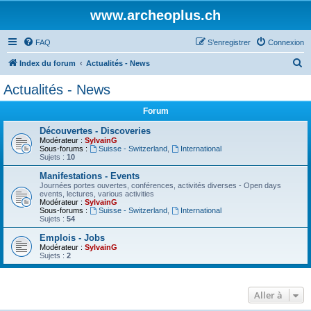
www.archeoplus.ch
FAQ
S’enregistrer
Connexion
R
Index du forum
Actualités - News
e
Actualités - News
c
Forum
h
e
Découvertes - Discoveries
Modérateur :
SylvainG
r
Sous-forums :
Suisse - Switzerland
,
International
Sujets :
10
c
Manifestations - Events
h
Journées portes ouvertes, conférences, activités diverses - Open days
events, lectures, various activities
e
Modérateur :
SylvainG
Sous-forums :
Suisse - Switzerland
,
International
r
Sujets :
54
Emplois - Jobs
Modérateur :
SylvainG
Sujets :
2
Aller à