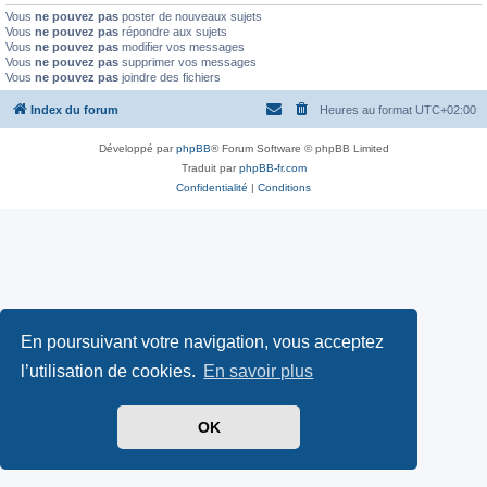
Vous
ne pouvez pas
poster de nouveaux sujets
Vous
ne pouvez pas
répondre aux sujets
Vous
ne pouvez pas
modifier vos messages
Vous
ne pouvez pas
supprimer vos messages
Vous
ne pouvez pas
joindre des fichiers
Index du forum
Heures au format
UTC+02:00
Développé par
phpBB
® Forum Software © phpBB Limited
Traduit par
phpBB-fr.com
Confidentialité
|
Conditions
En poursuivant votre navigation, vous acceptez
l’utilisation de cookies.
En savoir plus
OK