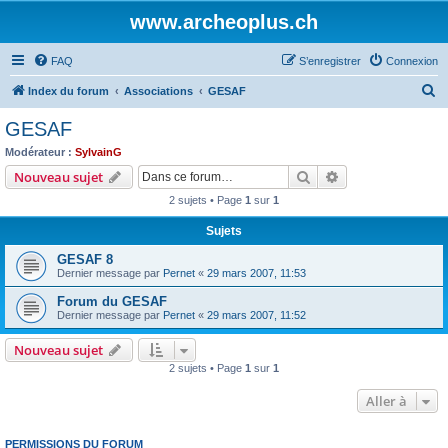
www.archeoplus.ch
FAQ
S’enregistrer
Connexion
R
Index du forum
Associations
GESAF
e
GESAF
c
Modérateur :
SylvainG
h
Rechercher
Recherche avanc
Nouveau sujet
e
2 sujets • Page
1
sur
1
r
Sujets
c
GESAF 8
h
Dernier message par
Pernet
«
29 mars 2007, 11:53
e
Forum du GESAF
r
Dernier message par
Pernet
«
29 mars 2007, 11:52
Nouveau sujet
2 sujets • Page
1
sur
1
Aller à
PERMISSIONS DU FORUM