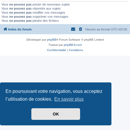
Vous
ne pouvez pas
poster de nouveaux sujets
Vous
ne pouvez pas
répondre aux sujets
Vous
ne pouvez pas
modifier vos messages
Vous
ne pouvez pas
supprimer vos messages
Vous
ne pouvez pas
joindre des fichiers
Index du forum
Heures au format
UTC+02:00
Développé par
phpBB
® Forum Software © phpBB Limited
Traduit par
phpBB-fr.com
Confidentialité
|
Conditions
En poursuivant votre navigation, vous acceptez
l’utilisation de cookies.
En savoir plus
OK