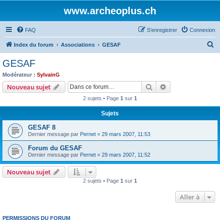
www.archeoplus.ch
FAQ
S’enregistrer
Connexion
R
Index du forum
Associations
GESAF
e
GESAF
c
Modérateur :
SylvainG
h
Rechercher
Recherche avanc
Nouveau sujet
e
2 sujets • Page
1
sur
1
r
Sujets
c
GESAF 8
h
Dernier message par
Pernet
«
29 mars 2007, 11:53
e
Forum du GESAF
r
Dernier message par
Pernet
«
29 mars 2007, 11:52
Nouveau sujet
2 sujets • Page
1
sur
1
Aller à
PERMISSIONS DU FORUM