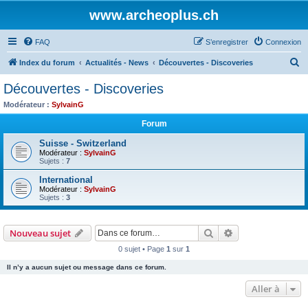
www.archeoplus.ch
FAQ
S’enregistrer
Connexion
R
Index du forum
Actualités - News
Découvertes - Discoveries
e
Découvertes - Discoveries
c
Modérateur :
SylvainG
h
Forum
e
Suisse - Switzerland
r
Modérateur :
SylvainG
Sujets :
7
c
h
International
Modérateur :
SylvainG
e
Sujets :
3
r
Rechercher
Recherche avanc
Nouveau sujet
0 sujet • Page
1
sur
1
Il n’y a aucun sujet ou message dans ce forum.
Aller à