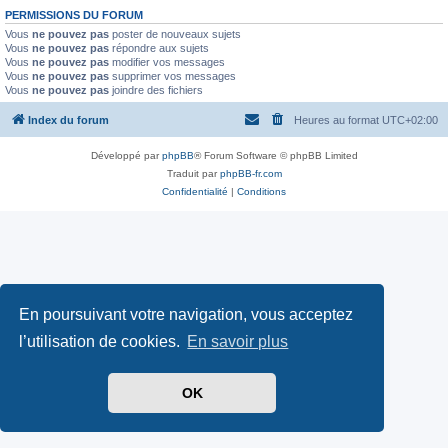
PERMISSIONS DU FORUM
Vous
ne pouvez pas
poster de nouveaux sujets
Vous
ne pouvez pas
répondre aux sujets
Vous
ne pouvez pas
modifier vos messages
Vous
ne pouvez pas
supprimer vos messages
Vous
ne pouvez pas
joindre des fichiers
Index du forum
Heures au format
UTC+02:00
Développé par
phpBB
® Forum Software © phpBB Limited
Traduit par
phpBB-fr.com
Confidentialité
|
Conditions
En poursuivant votre navigation, vous acceptez
l’utilisation de cookies.
En savoir plus
OK