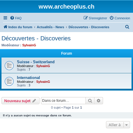
www.archeoplus.ch
FAQ
S’enregistrer
Connexion
R
Index du forum
Actualités - News
Découvertes - Discoveries
e
Découvertes - Discoveries
c
Modérateur :
SylvainG
h
Forum
e
Suisse - Switzerland
r
Modérateur :
SylvainG
Sujets :
7
c
h
International
Modérateur :
SylvainG
e
Sujets :
3
r
Rechercher
Recherche avanc
Nouveau sujet
0 sujet • Page
1
sur
1
Il n’y a aucun sujet ou message dans ce forum.
Aller à