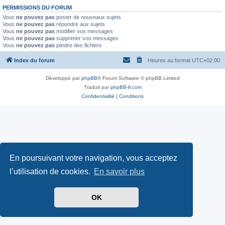
PERMISSIONS DU FORUM
Vous
ne pouvez pas
poster de nouveaux sujets
Vous
ne pouvez pas
répondre aux sujets
Vous
ne pouvez pas
modifier vos messages
Vous
ne pouvez pas
supprimer vos messages
Vous
ne pouvez pas
joindre des fichiers
Index du forum
Heures au format
UTC+02:00
Développé par
phpBB
® Forum Software © phpBB Limited
Traduit par
phpBB-fr.com
Confidentialité
|
Conditions
En poursuivant votre navigation, vous acceptez
l’utilisation de cookies.
En savoir plus
OK