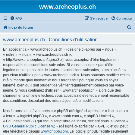
www.archeoplus.ch
FAQ
S’enregistrer
Connexion
R
Index du forum
e
www.archeoplus.ch - Conditions d’utilisation
c
h
En accédant à « www.archeoplus.ch » (désigné ci-après par « nous »,
« notre », « nos », « www.archeoplus.ch »,
e
« http://www.archeoplus.ch/agora3 »), vous acceptez d’être légalement
r
responsable des conditions suivantes. Si vous n’acceptez pas d’être
légalement responsable de toutes les conditions suivantes, alors n’accédez
c
pas et/ou n’utilisez pas « www.archeoplus.ch ». Nous pouvons modifier celles-
h
ci à n’importe quel moment et nous ferons tout pour que vous en soyez
informé, bien qu’il soit prudent de vérifier régulièrement celles-ci par vous-
e
même. Si vous continuez d’utiliser « www.archeoplus.ch » alors que des
r
changements ont été effectués, vous acceptez d’être légalement responsable
des conditions découlant des mises à jour et/ou modifications.
Nos forums sont développés par phpBB (désigné ci-après par « ils », « eux »,
« leur », « logiciel phpBB », « www.phpbb.com », « phpBB Limited »,
« Équipes phpBB ») qui est un script libre de forum, déclaré sous la licence «
GNU General Public License v2
» (désigné ci-après par « GPL ») et qui peut
être téléchargé depuis
www.phpbb.com
. Le logiciel phpBB facilite seulement