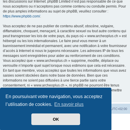
les discussions sur Internet. phpBB Limited n’est pas responsable de ce que
nous acceptons ou n’acceptons pas comme contenu ou conduite permis. Pour
de plus amples informations au sujet de phpBB, veuillez consulter :
https://www.phpbb.com/
.
Vous acceptez de ne pas publier de contenu abusif, obscène, vulgaire,
diffamatoire, choquant, menaçant, à caractère sexuel ou tout autre contenu qui
peut transgresser les lois de votre pays, du pays où « www.archeoplus.ch » est
hébergé ou les lois internationales. Le faire peut vous mener à un
bannissement immédiat et permanent, avec une notification à votre fournisseur
d’accès à Internet si nous le jugeons nécessaire. Les adresses IP de tous les
messages sont enregistrées pour aider au renforcement de ces conditions.
Vous acceptez que « www.archeoplus.ch » supprime, modifie, déplace ou
verrouille n’importe quel sujet lorsque nous estimons que cela est nécessaire.
En tant que membre, vous acceptez que toutes les informations que vous avez
saisies soient stockées dans notre base de données. Bien que ces
informations ne soient pas diffusées à une tierce partie sans votre
consentement, ni « www.archeoplus.ch », ni phpBB ne pourront être tenus
comme responsables en cas de tentative de piratage visant à compromettre
les données.
En poursuivant votre navigation, vous acceptez
l’utilisation de cookies.
En savoir plus
Index du forum
Heures au format
UTC+02:00
OK
Développé par
phpBB
® Forum Software © phpBB Limited
Traduit par
phpBB-fr.com
Confidentialité
|
Conditions